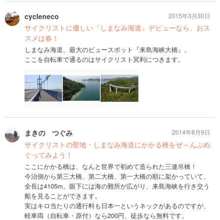
cycleneco
2015年3月30日
サイクリストに優しい『しまなみ海道』デビューなら、おス
スメは春！
しまなみ海道、最大のビュースポット『来島海峡大橋』。
ここを自転車で通るのはサイクリスト冥利につきます。
まきの つぐみ
2014年8月9日
サイクリストの聖地・しまなみ海道にかかる橋をぜ～んぶめ
ぐってみよう！
ここにかかる橋は、なんと世界で初めて造られた三連吊橋！
今治側から第三大橋、第二大橋、第一大橋の順に架かっていて、
全長は4105m。眼下には海の難所が広がり、来島海峡を行き交う
船を見ることができます。
実はキロ当たりの通行料も日本一というネックがあるのですが、
軽車両（自転車・原付）なら200円、徒歩なら無料です。