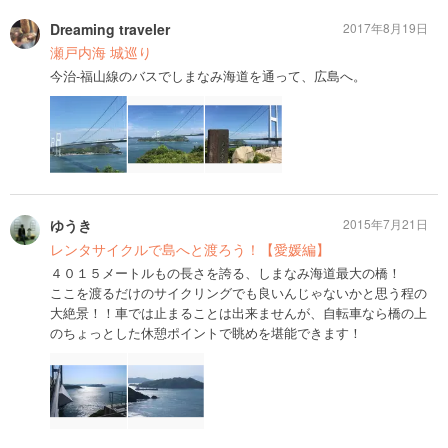
Dreaming traveler
2017年8月19日
瀬戸内海 城巡り
今治-福山線のバスでしまなみ海道を通って、広島へ。
ゆうき
2015年7月21日
レンタサイクルで島へと渡ろう！【愛媛編】
４０１５メートルもの長さを誇る、しまなみ海道最大の橋！
ここを渡るだけのサイクリングでも良いんじゃないかと思う程の
大絶景！！車では止まることは出来ませんが、自転車なら橋の上
のちょっとした休憩ポイントで眺めを堪能できます！