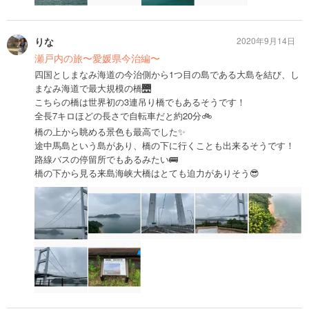
りな
2020年9月14日
瀬戸内の旅〜愛媛県今治編〜
四国としまなみ海道の今治側から1つ目の島である大島を結び、し
まなみ海道で最大規模の橋🌉
こちらの橋は世界初の3連吊り橋でもあるそうです！
全長7キロほどの長さで自転車だと約20分🚲
橋の上から眺める景色も最高でした✨
途中馬島という島があり、橋の下に行くことも出来るそうです！
路線バスの停留所でもあるみたい🚌
橋の下から見る来島海峡大橋はとても迫力がありそう😎