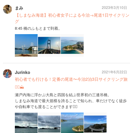
まみ
2023年3月10日
【しまなみ海道】初心者女子による今治→尾道1日サイクリン
グ
8:45 橋のふもとまで到着。
Jurinko
2021年6月22日
初心者でも行ける！定番の尾道〜今治2泊3日サイクリング旅
🚴‍♀️⛰
瀬戸内海に浮かぶ大島と四国を結ぶ世界初の三連吊橋。
しまなみ海道で最大規模を誇ることで知られ、車だけでなく徒歩
や自転車でも渡ることができます🚶‍♂️