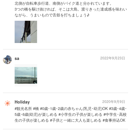
北側が自転車歩行道、南側がバイク道と分かれています。
3つの橋を駆け抜ければ、そこは大島。渡りきった達成感を味わい
ながら、うまいもので舌鼓を打ちましょう♪
sa
2022年9月23日
Holiday
2020年9月9日
#観光名所 #橋 #0歳･1歳･2歳の赤ちゃん(乳児･幼児)OK #3歳･4歳･
5歳･6歳(幼児)が楽しめる #小学生の子供が楽しめる #中学生･高校
生の子供が楽しめる #子供と一緒に大人も楽しめる #食事持込OK