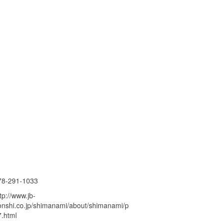
78-291-1033
tp://www.jb-
onshi.co.jp/shimanami/about/shimanami/p
7.html