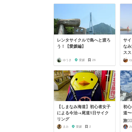
レンタサイクルで島へと渡ろ
サイ
う！【愛媛編】
なみ
スス
ゆうき
愛媛
26
c
【しまなみ海道】初心者女子
初心
による今治→尾道1日サイク
道〜
リング
旅🚴‍
まみ
愛媛
2
Ju