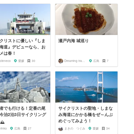
クリストに優しい『しま
瀬戸内海 城巡り
海道』デビューなら、お
メは春！
ycleneco
愛媛
30
Dreaming traveler
広島
7
者でも行ける！定番の尾
サイクリストの聖地・しまな
今治2泊3日サイクリング
み海道にかかる橋をぜ～んぶ
めぐってみよう！
♀️⛰
rinko
広島
27
まきの つぐみ
愛媛
34