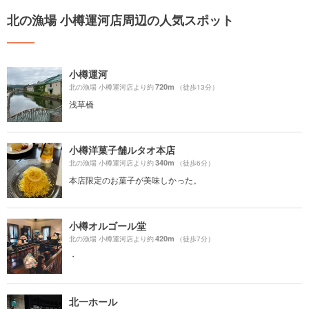
北の漁場 小樽運河店周辺の人気スポット
小樽運河
720m
北の漁場 小樽運河店より約
（徒歩13分）
浅草橋
小樽洋菓子舗ルタオ本店
340m
北の漁場 小樽運河店より約
（徒歩6分）
本店限定のお菓子が美味しかった。
小樽オルゴール堂
420m
北の漁場 小樽運河店より約
（徒歩7分）
・
北一ホール