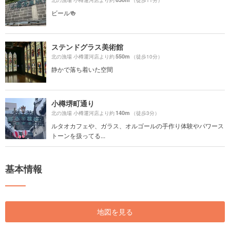
北の漁場 小樽運河店より約
（徒歩11分）
ビール🍻
ステンドグラス美術館
550m
北の漁場 小樽運河店より約
（徒歩10分）
静かで落ち着いた空間
小樽堺町通り
140m
北の漁場 小樽運河店より約
（徒歩3分）
ルタオカフェや、ガラス、オルゴールの手作り体験やパワース
トーンを扱ってる...
基本情報
地図を見る