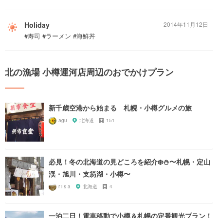
Holiday
2014年11月12日
#寿司 #ラーメン #海鮮丼
北の漁場 小樽運河店周辺のおでかけプラン
新千歳空港から始まる 札幌・小樽グルメの旅
agu
北海道
151
必見！冬の北海道の見どころを紹介❄️⛄️〜札幌・定山
渓・旭川・支笏湖・小樽〜
r i s a
北海道
4
一泊二日！電車移動で小樽＆札幌の定番観光プラン！