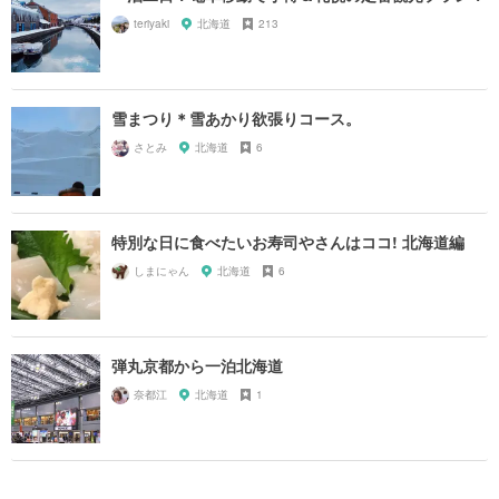
teriyaki
北海道
213
雪まつり＊雪あかり欲張りコース。
さとみ
北海道
6
特別な日に食べたいお寿司やさんはココ! 北海道編
しまにゃん
北海道
6
弾丸京都から一泊北海道
奈都江
北海道
1