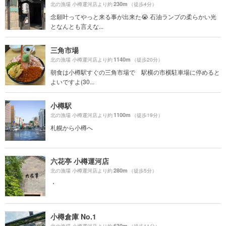
230m
北の漁場 小樽運河店より約
（徒歩4分）
念願叶ってやっと来る事が出来た😭 石油ランプの柔らかい光
となんとも言えな...
三角市場
1140m
北の漁場 小樽運河店より約
（徒歩20分）
朝食は小樽駅すぐの三角市場で 駅横の市横駐車場に停めると
よいですよ(30...
小樽駅
1100m
北の漁場 小樽運河店より約
（徒歩19分）
札幌から小樽へ
六花亭 小樽運河店
280m
北の漁場 小樽運河店より約
（徒歩5分）
・
小樽倉庫 No.1
630m