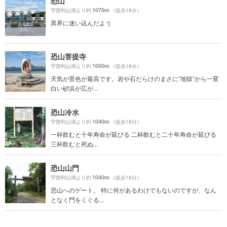
恐山
1070m
宇曽利山湖より約
（徒歩18分）
異界に迷い込んだよう
恐山菩提寺
1050m
宇曽利山湖より約
（徒歩18分）
天気が景色が最高です。岩や石だらけのまさに”地獄”から一変
白い砂浜が広が...
恐山冷水
1040m
宇曽利山湖より約
（徒歩18分）
一杯飲むと十年寿命が延びる 二杯飲むと二十年寿命が延びる
三杯飲むと死ぬ...
恐山山門
1040m
宇曽利山湖より約
（徒歩18分）
恐山へのゲート。 特に何があるわけでもないのですが、なん
となく門をくぐる...