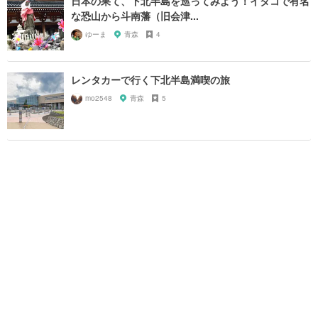
日本の果て、下北半島を巡ってみよう！イタコで有名
な恐山から斗南藩（旧会津...
ゆーま
青森
4
レンタカーで行く下北半島満喫の旅
mo2548
青森
5