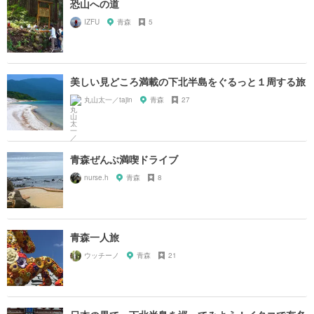
恐山への道
IZFU
青森
5
美しい見どころ満載の下北半島をぐるっと１周する旅
丸山太一／tajin
青森
27
青森ぜんぶ満喫ドライブ
nurse.h
青森
8
青森一人旅
ウッチーノ
青森
21