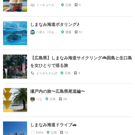
トーキョーさんぽ
広島
4
しまなみ海道ポタリング♪
八尾人（やおんちゅ）
愛媛
51
【広島県】しまなみ海道サイクリング🚲因島と生口島
を女ひとりで巡る旅
よりみちさんぽ
広島
4
瀬戸内の旅〜広島県尾道編〜
りな
広島
28
しまなみ海道ドライブ🚗
haha
広島
10