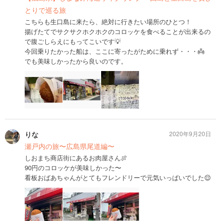
とりで巡る旅
こちらも生口島に来たら、絶対に行きたい場所のひとつ！
揚げたてでサクサクホクホクのコロッケを食べることが出来るの
で腹ごしらえにもってこいです💡
今回乗りたかった船は、ここに寄ったがために乗れず・・・👼
でも美味しかったから良いのです。
りな
2020年9月20日
瀬戸内の旅〜広島県尾道編〜
しおまち商店街にあるお肉屋さん🍖
90円のコロッケが美味しかった〜
看板おばあちゃんがとてもフレンドリーで元気いっぱいでした😌