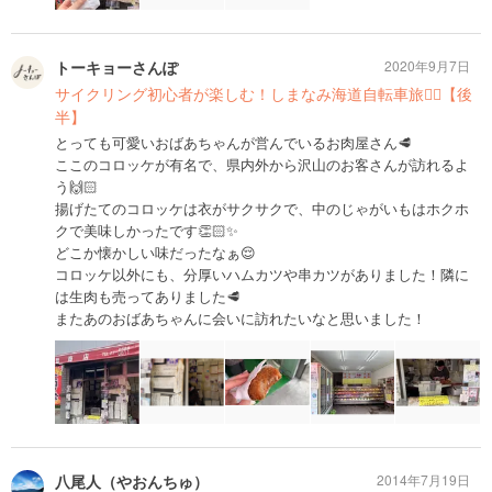
トーキョーさんぽ
2020年9月7日
サイクリング初心者が楽しむ！しまなみ海道自転車旅🚴‍♀️【後
半】
とっても可愛いおばあちゃんが営んでいるお肉屋さん🥩
ここのコロッケが有名で、県内外から沢山のお客さんが訪れるよ
う🙌🏻
揚げたてのコロッケは衣がサクサクで、中のじゃがいもはホクホ
クで美味しかったです👏🏻✨
どこか懐かしい味だったなぁ😌
コロッケ以外にも、分厚いハムカツや串カツがありました！隣に
は生肉も売ってありました🥩
またあのおばあちゃんに会いに訪れたいなと思いました！
八尾人（やおんちゅ）
2014年7月19日