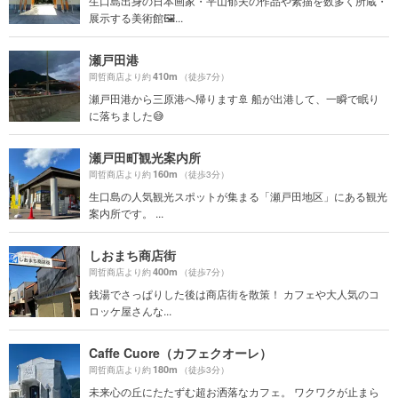
生口島出身の日本画家・平山郁夫の作品や素描を数多く所蔵・
展示する美術館🖼...
瀬戸田港
410m
岡哲商店より約
（徒歩7分）
瀬戸田港から三原港へ帰ります🚢 船が出港して、一瞬で眠り
に落ちました😅
瀬戸田町観光案内所
160m
岡哲商店より約
（徒歩3分）
生口島の人気観光スポットが集まる「瀬戸田地区」にある観光
案内所です。 ...
しおまち商店街
400m
岡哲商店より約
（徒歩7分）
銭湯でさっぱりした後は商店街を散策！ カフェや大人気のコ
ロッケ屋さんな...
Caffe Cuore（カフェクオーレ）
180m
岡哲商店より約
（徒歩3分）
未来心の丘にたたずむ超お洒落なカフェ。 ワクワクが止まら