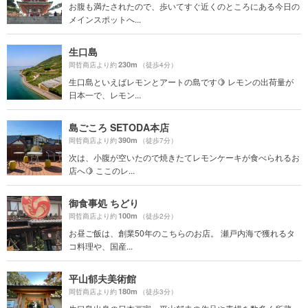
お腹も満たされたので、歩いてすぐ近くのところにある今日の
メインスポットへ...
生口島
230m
岡哲商店より約
（徒歩4分）
生口島といえばレモンとアートの島です🍋 レモンの出荷量が
日本一で、レモン...
島ごころ SETODA本店
390m
岡哲商店より約
（徒歩7分）
次は、小腹が空いたので焼きたてレモンケーキが食べられるお
店へ🍋 ここのレ...
御食事処 ちどり
100m
岡哲商店より約
（徒歩2分）
お昼ご飯は、創業50年のこちらのお店。 瀬戸内海で獲れるタ
コ料理や、国産...
平山郁夫美術館
180m
岡哲商店より約
（徒歩3分）