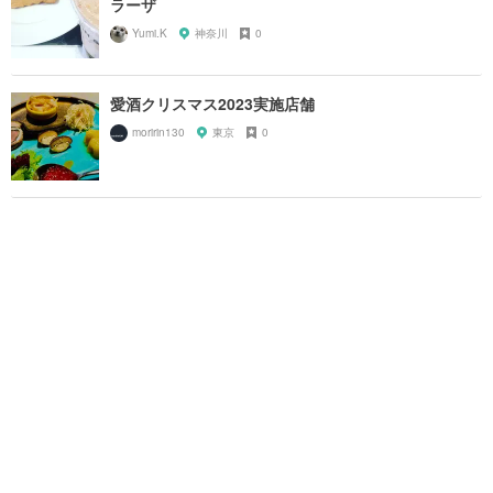
ラーザ
Yumi.K
神奈川
0
愛酒クリスマス2023実施店舗
moririn130
東京
0