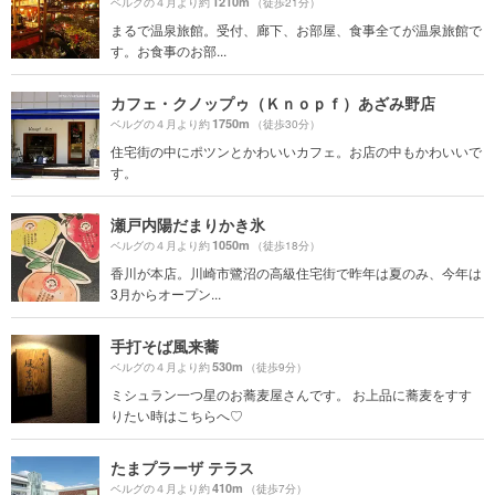
1210m
ベルグの４月より約
（徒歩21分）
まるで温泉旅館。受付、廊下、お部屋、食事全てが温泉旅館で
す。お食事のお部...
カフェ・クノップゥ（Ｋｎｏｐｆ）あざみ野店
1750m
ベルグの４月より約
（徒歩30分）
住宅街の中にポツンとかわいいカフェ。お店の中もかわいいで
す。
瀬戸内陽だまりかき氷
1050m
ベルグの４月より約
（徒歩18分）
香川が本店。川崎市鷺沼の高級住宅街で昨年は夏のみ、今年は
3月からオープン...
手打そば風来蕎
530m
ベルグの４月より約
（徒歩9分）
ミシュラン一つ星のお蕎麦屋さんです。 お上品に蕎麦をすす
りたい時はこちらへ♡
たまプラーザ テラス
410m
ベルグの４月より約
（徒歩7分）