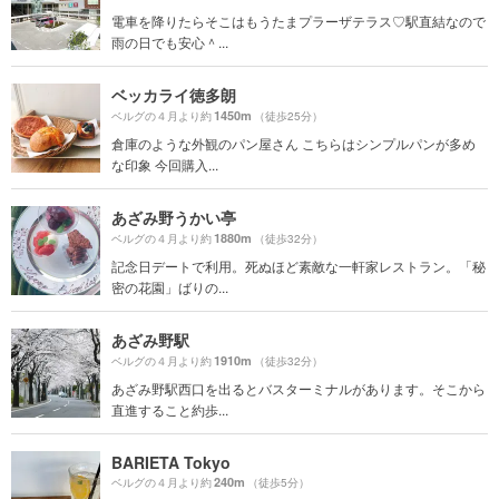
電車を降りたらそこはもうたまプラーザテラス♡駅直結なので
雨の日でも安心＾...
ベッカライ徳多朗
1450m
ベルグの４月より約
（徒歩25分）
倉庫のような外観のパン屋さん こちらはシンプルパンが多め
な印象 今回購入...
あざみ野うかい亭
1880m
ベルグの４月より約
（徒歩32分）
記念日デートで利用。死ぬほど素敵な一軒家レストラン。「秘
密の花園」ばりの...
あざみ野駅
1910m
ベルグの４月より約
（徒歩32分）
あざみ野駅西口を出るとバスターミナルがあります。そこから
直進すること約歩...
BARIETA Tokyo
240m
ベルグの４月より約
（徒歩5分）