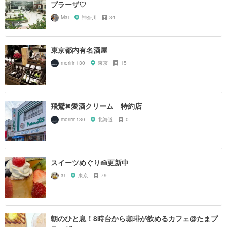
プラーザ♡
Mai
神奈川
34
東京都内有名酒屋
moririn130
東京
15
飛鸞✖愛酒クリーム 特約店
moririn130
北海道
0
スイーツめぐり🍰更新中
ar
東京
79
朝のひと息！8時台から珈琲が飲めるカフェ@たまプ