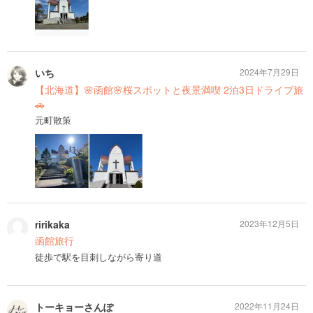
いち
2024年7月29日
【北海道】🌸函館🌸桜スポットと夜景満喫 2泊3日ドライブ旅
🚗
元町散策
ririkaka
2023年12月5日
函館旅行
徒歩で駅を目刺しながら寄り道
トーキョーさんぽ
2022年11月24日