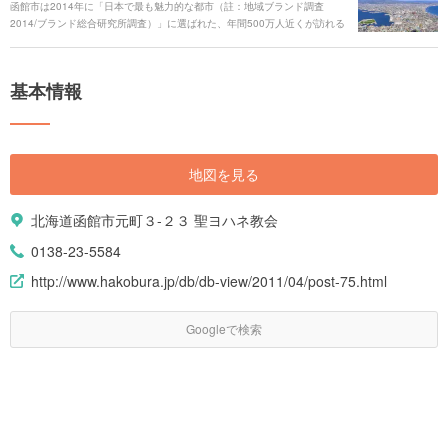
函館市は2014年に「日本で最も魅力的な都市（註：地域ブランド調査
2014/ブランド総合研究所調査）」に選ばれた、年間500万人近くが訪れる
観光都市です。美しい夜景や海の幸などのグルメ、伝統的な街並みなど見
どころ満載です。ここでは魅力いっぱいの函館市の定番からグルメ、フォ
トジェスポットまで厳選してご紹介します。
基本情報
地図を見る
北海道函館市元町３-２３ 聖ヨハネ教会
0138-23-5584
http://www.hakobura.jp/db/db-view/2011/04/post-75.html
Googleで検索