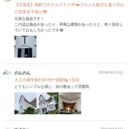
【北海道】函館でホテルステイ🐟🍣グルメも観光も盛り沢山
の充実女子旅👯‍♀️💖
立派な協会です！
この辺は協会があったり、和風な建物があったりと、色々混在し
ていておもしろかったです😂
のんのん
2019年9月15日
大人の修学旅行2019〜函館編 1日目
とてもシンプルな感じ。街の教会って雰囲気
2021年9月4日