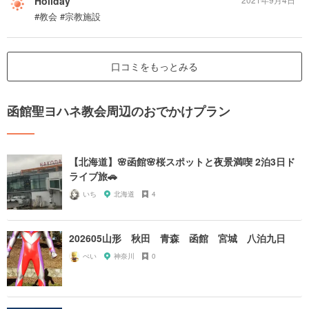
Holiday
#教会 #宗教施設
口コミをもっとみる
函館聖ヨハネ教会周辺のおでかけプラン
【北海道】🌸函館🌸桜スポットと夜景満喫 2泊3日ド
ライブ旅🚗
いち
北海道
4
202605山形 秋田 青森 函館 宮城 八泊九日
ぺい
神奈川
0