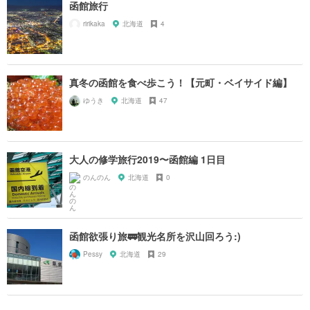
函館旅行
ririkaka
北海道
4
真冬の函館を食べ歩こう！【元町・ベイサイド編】
ゆうき
北海道
47
大人の修学旅行2019〜函館編 1日目
のんのん
北海道
0
函館欲張り旅🚃観光名所を沢山回ろう:)
Pessy
北海道
29