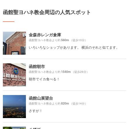
函館聖ヨハネ教会周辺の人気スポット
金森赤レンガ倉庫
560m
函館聖ヨハネ教会より約
（徒歩10分）
いろいろなショップがあります。 横浜のそれと似てます。
函館朝市
1540m
函館聖ヨハネ教会より約
（徒歩26分）
朝市でイカ食べる！
函館山展望台
820m
函館聖ヨハネ教会より約
（徒歩14分）
さすが！