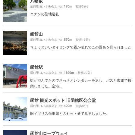
八幡坂
170m
函館聖ヨハネ教会より約
（徒歩3分）
コナンの聖地巡礼
函館山
870m
函館聖ヨハネ教会より約
（徒歩15分）
ちょうどいいタイミングで霧が晴れてこの景色を見られました
函館駅
1690m
函館聖ヨハネ教会より約
（徒歩29分）
街が混んでたのでさっさとレンタカーを返し、バスと市電で移
動しました。空港...
函館 観光スポット 旧函館区公会堂
420m
函館聖ヨハネ教会より約
（徒歩8分）
旧イギリス領事館とのセット券で見学しました。
函館山ロープウェイ