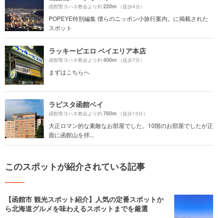
220m
函館聖ヨハネ教会より約
（徒歩4分）
POPEYE特別編集 僕らのニッポン小旅行案内。に掲載された
スポット
ラッキーピエロ ベイエリア本店
400m
函館聖ヨハネ教会より約
（徒歩7分）
まずはこちらへ
ラビスタ函館ベイ
760m
函館聖ヨハネ教会より約
（徒歩13分）
大正ロマン的な素敵なお部屋でした。10階のお部屋でしたが正
面に函館山を拝...
このスポットが紹介されている記事
【函館市 観光スポット紹介】人気の定番スポットか
ら北海道グルメを味わえるスポットまでを厳選