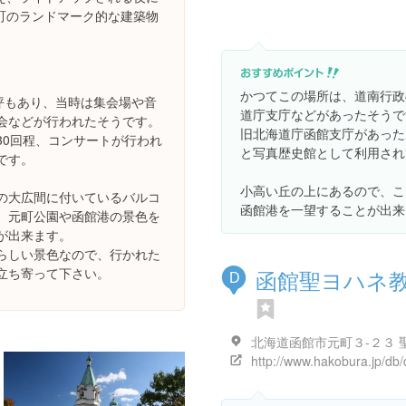
町のランドマーク的な建築物
かつてこの場所は、道南行政
0坪もあり、当時は集会場や音
道庁支庁などがあったそうで
会などが行われたそうです。
旧北海道庁函館支庁があった
30回程、コンサートが行われ
と写真歴史館として利用され
です。
小高い丘の上にあるので、こ
の大広間に付いているバルコ
函館港を一望することが出来
、元町公園や函館港の景色を
が出来ます。
らしい景色なので、行かれた
函館聖ヨハネ
立ち寄って下さい。
D