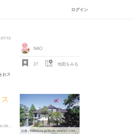
ログイン
/07/10
NAO
27
地図をみる
をおス
リス
４
http://www.hakodate-kankou.com/british/
出典：
hakobura.jp/db/db-view/2011/04/post-54.html