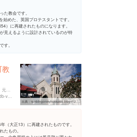
った教会です。
動を始めた、英国プロテスタントです。
和54）に再建されたものになります。
が見えるように設計されているのが特
です。
町教
北海道函館市元町１５-３０ 元町教会
http://www.hakobura.jp/db/db-view/2011/04/post-60.html
出典：
ramblingonmyhokkaido.blog112.fc2.com/blog-entry-153.html
4年（大正13）に再建されたものです。
れたもの。