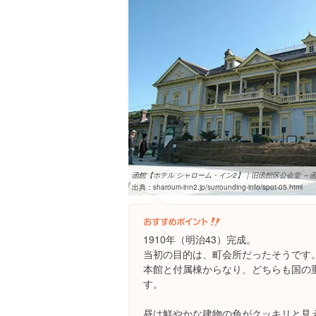
函館【ホテル シャローム・イン2】｜旧函館区公会堂 ～
出典：
sharoum-inn2.jp/surrounding-info/spot-05.html
1910年（明治43）完成。
当初の目的は、町会所だったそうです
本館と付属棟からなり、どちらも国の
す。
昼は鮮やかな建物の色がクッキリと見