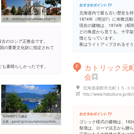
北海道内で最も古い歴史を持
1874年（明治7）に布教活
出典：
ramblingonmyhokkaido.blog112.fc2.com/blog-entry-152.html
現在の建物は、1974年（昭
どの角度から見ても、十字架
徴となっています。
本最古のロシア正教会です。
夜はライトアップされるそう
）に国の重要文化財に指定されて
カトリック元
ども素晴らしかったです。
F
会
GANREF | 八幡坂
ゴシック様式の建物は、192
出典：
ganref.jp/m/azurephoto/portfolios/photo_detail/ae6f860d290784e03c9d40509880b24f
祭壇は、ローマ法王から贈ら