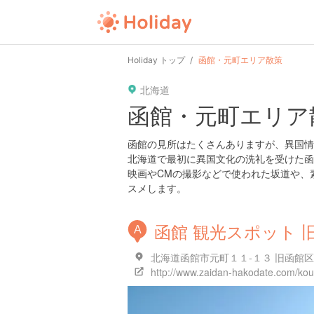
Holiday トップ
函館・元町エリア散策
北海道
函館・元町エリア
函館の見所はたくさんありますが、異国情
北海道で最初に異国文化の洗礼を受けた函
映画やCMの撮影などで使われた坂道や、
スメします。
函館 観光スポット 
A
北海道函館市元町１１-１３ 旧函館
http://www.zaidan-hakodate.com/kou