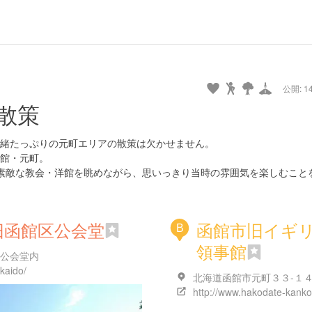
公開: 14
散策
緒たっぷりの元町エリアの散策は欠かせません。
館・元町。
素敵な教会・洋館を眺めながら、思いっきり当時の雰囲気を楽しむこと
旧函館区公会堂
函館市旧イギ
B
領事館
区公会堂内
kaido/
北海道函館市元町３３-１