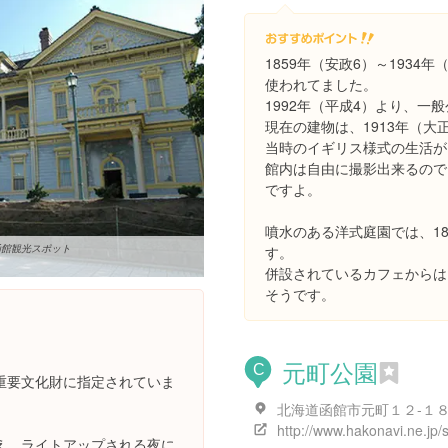
1859年（安政6）～193
使われてました。
1992年（平成4）より、一
現在の建物は、1913年（大
当時のイギリス様式の生活が
館内は自由に撮影出来るので
ですよ。
噴水のある洋式庭園では、1
函館観光スポット
す。
併設されているカフェからは
そうです。
。
元町公園
C
重要文化財に指定されていま
北海道函館市元町１２-１
え、ライトアップされる夜に