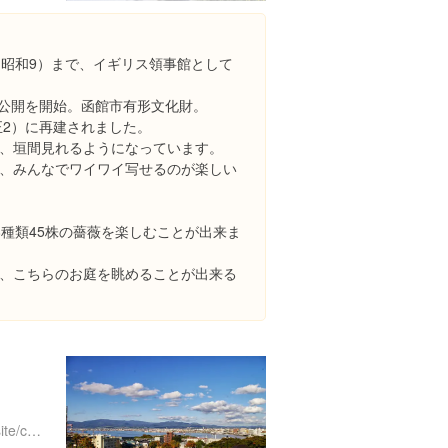
4年（昭和9）まで、イギリス領事館として
般公開を開始。函館市有形文化財。
正2）に再建されました。
、垣間見れるようになっています。
、みんなでワイワイ写せるのが楽しい
8種類45株の薔薇を楽しむことが出来ま
、こちらのお庭を眺めることが出来る
８
http://www.hakonavi.ne.jp/site/course3/motomachi.html