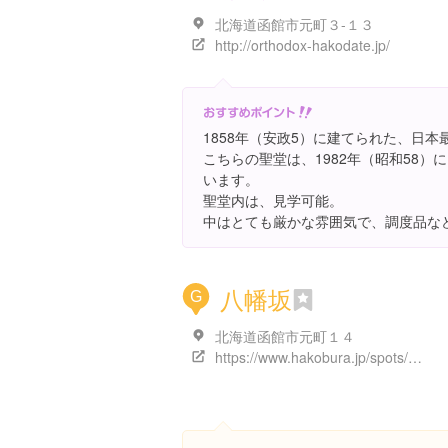
北海道函館市元町３-１３
http://orthodox-hakodate.jp/
1858年（安政5）に建てられた、日
こちらの聖堂は、1982年（昭和58
います。
聖堂内は、見学可能。
中はとても厳かな雰囲気で、調度品な
八幡坂
G
北海道函館市元町１４
https://www.hakobura.jp/spots/478