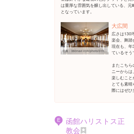
は重厚な雰囲気を醸し出している、元
となっています。
大広間
広さは13
楽会、舞踏
現在も、年
出典：
360navi.com/photo/01hokaido/04hakodate/05koukaido/10page.htm
ているそう
またこちら
ニーからは
楽しむこと
とても素晴
際にはぜひ
函館ハリストス正
E
教会