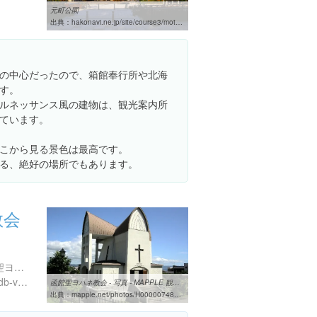
元町公園
出典：
hakonavi.ne.jp/site/course3/motomachi.html
の中心だったので、箱館奉行所や北海
す。
ルネッサンス風の建物は、観光案内所
ています。
こから見る景色は最高です。
る、絶好の場所でもあります。
教会
北海道函館市元町３-２３ 聖ヨハネ教会
http://www.hakobura.jp/db/db-view/2011/04/post-75.html
函館聖ヨハネ教会 - 写真 - MAPPLE 観光ガイド
出典：
mapple.net/photos/H0000074808.htm