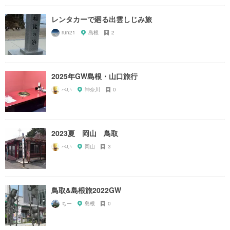
レンタカーで廻る出雲しじみ旅
run21
島根
2
2025年GW島根・山口旅行
ぺい
神奈川
0
2023夏 岡山 鳥取
ぺい
岡山
3
鳥取&島根旅2022GW
ちー
島根
0