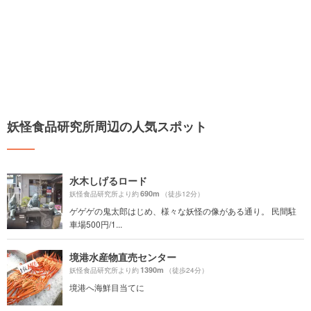
妖怪食品研究所周辺の人気スポット
水木しげるロード
690m
妖怪食品研究所より約
（徒歩12分）
ゲゲゲの鬼太郎はじめ、様々な妖怪の像がある通り。 民間駐
車場500円/1...
境港水産物直売センター
1390m
妖怪食品研究所より約
（徒歩24分）
境港へ海鮮目当てに