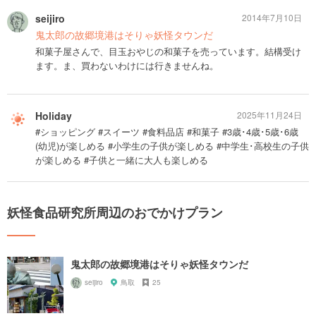
seijiro
2014年7月10日
鬼太郎の故郷境港はそりゃ妖怪タウンだ
和菓子屋さんで、目玉おやじの和菓子を売っています。結構受け
ます。ま、買わないわけには行きませんね。
Holiday
2025年11月24日
#ショッピング #スイーツ #食料品店 #和菓子 #3歳･4歳･5歳･6歳
(幼児)が楽しめる #小学生の子供が楽しめる #中学生･高校生の子供
が楽しめる #子供と一緒に大人も楽しめる
妖怪食品研究所周辺のおでかけプラン
鬼太郎の故郷境港はそりゃ妖怪タウンだ
seijiro
鳥取
25