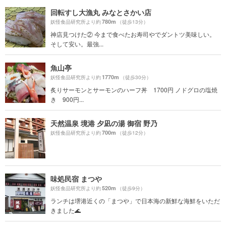
回転すし大漁丸 みなとさかい店
780m
妖怪食品研究所より約
（徒歩13分）
神店見つけた② 今まで食べたお寿司やでダントツ美味しい。
そして安い。最強...
魚山亭
1770m
妖怪食品研究所より約
（徒歩30分）
炙りサーモンとサーモンのハーフ丼 1700円 ノドグロの塩焼
き 900円...
天然温泉 境港 夕凪の湯 御宿 野乃
700m
妖怪食品研究所より約
（徒歩12分）
味処民宿 まつや
520m
妖怪食品研究所より約
（徒歩9分）
ランチは堺港近くの「まつや」で日本海の新鮮な海鮮をいただ
きました🌊