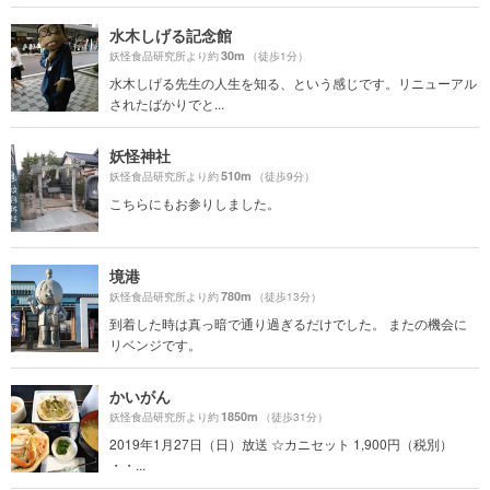
水木しげる記念館
30m
妖怪食品研究所より約
（徒歩1分）
水木しげる先生の人生を知る、という感じです。リニューアル
されたばかりでと...
妖怪神社
510m
妖怪食品研究所より約
（徒歩9分）
こちらにもお参りしました。
境港
780m
妖怪食品研究所より約
（徒歩13分）
到着した時は真っ暗で通り過ぎるだけでした。 またの機会に
リベンジです。
かいがん
1850m
妖怪食品研究所より約
（徒歩31分）
2019年1月27日（日）放送 ☆カニセット 1,900円（税別）
・・...