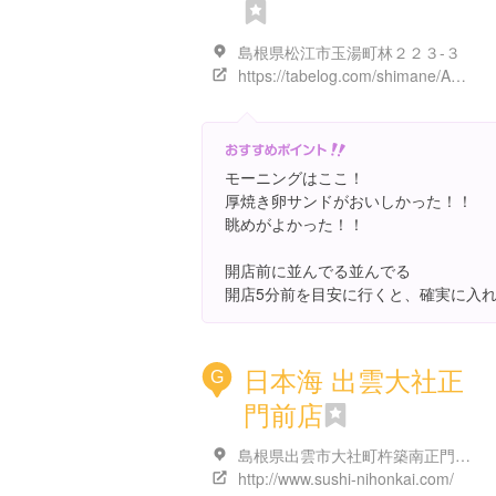
島根県松江市玉湯町林２２３-３
https://tabelog.com/shimane/A3201/A320101/32001802/
モーニングはここ！
厚焼き卵サンドがおいしかった！！
眺めがよかった！！
開店前に並んでる並んでる
開店5分前を目安に行くと、確実に入
日本海 出雲大社正
G
門前店
島根県出雲市大社町杵築南正門西８４０
http://www.sushi-nihonkai.com/