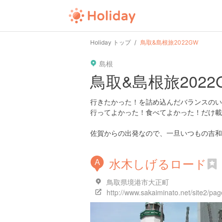
user
pin
tel
time
url
guide
Holiday トップ
鳥取&島根旅2022GW
島根
date
child
solitary
pet
driv
鳥取&島根旅2022
tokyo
kanagawa
osaka
kyoto
hyo
行きたかった！を詰め込んだバランスのい
行ってよかった！食べてよかった！だけ載
佐賀からの出発なので、一旦いつもの吉和
水木しげるロード
A
鳥取県境港市大正町
http://www.sakaiminato.net/site2/pag