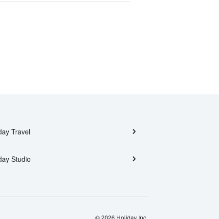
day Travel
day Studio
© 2026 Holiday Inc.