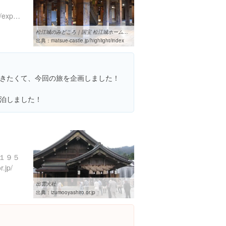
https://www.instagram.com/explore/locations/683495790
松江城のみどころ｜国宝 松江城ホームページ
出典：
matsue-castle.jp/highlight/index
きたくて、今回の旅を企画しました！
泊しました！
１９５
.jp/
出雲大社
出典：
izumooyashiro.or.jp