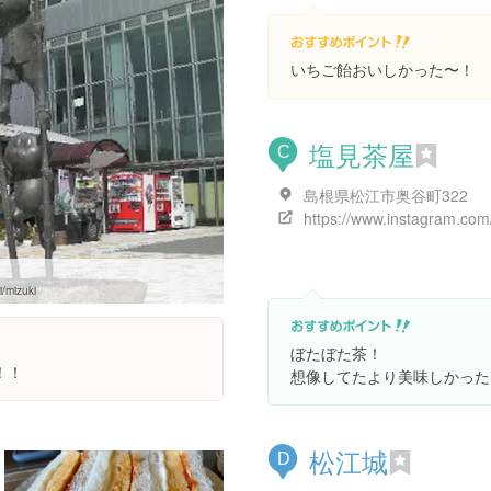
いちご飴おいしかった〜！
塩見茶屋
C
島根県松江市奥谷町322
i/mizuki
ぼたぼた茶！
！！
想像してたより美味しかった
松江城
D