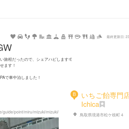
hot
type
star
camera
home
settings
profile
print
rank
mail
lock
calendar
access
最終更新日: 23/
e
walking
cycling
nature
stroll
art
camp
history
castle
temple
cafe
gourmet
onsen
outdoor
world
public bath
shopping
general
railr
GW
heritage
store
go
い旅程だったので、シェアハピします🤙
せます！
PAで車中泊しました！
いちご飴専門
B
Ichica
e/guide/point/miru/mizuki/mizuki/
鳥取県境港市松ケ枝町４