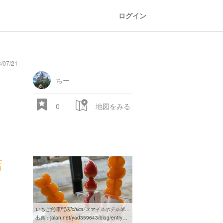
ログイン
07/21
oad
train
comic
mountain
sports
fishing
bbq
fashion
tradition
music
baby
camera
amusement
aquarium
sea
ball
baer
bell
flo
park
ちー
0
地図をみる
店
28.522 px
いちご飴専門店Ichica/スマイルホテル米子のブログ - 宿泊予約は ...
出典：
jalan.net/yad359643/blog/entry0005859197.html