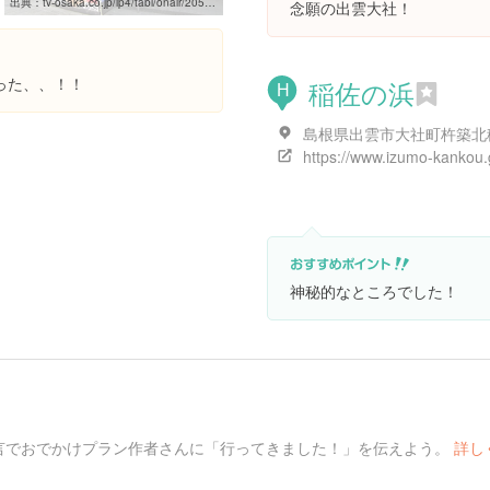
出典：
tv-osaka.co.jp/ip4/tabi/onair/2054439_6111.html
念願の出雲大社！
った、、！！
稲佐の浜
H
島根県出雲市大社町杵築北
神秘的なところでした！
言でおでかけプラン作者さんに「行ってきました！」を伝えよう。
詳し