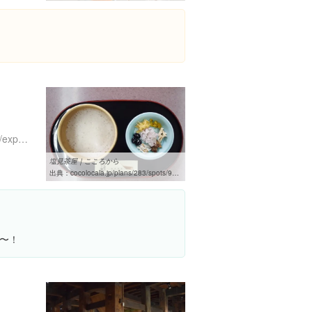
https://www.instagram.com/explore/locations/98901110
塩見茶屋｜こころから
出典：
cocolocala.jp/plans/283/spots/92685
〜！