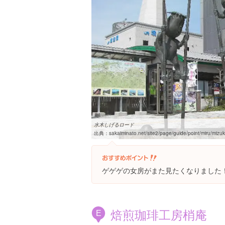
水木しげるロード
出典：
sakaiminato.net/site2/page/guide/point/miru/mizuk
ゲゲゲの女房がまた見たくなりました
焙煎珈琲工房梢庵
E