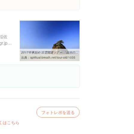
稲佐
https://www.izumo-kankou.gr.jp/213
2017年事始め 出雲開運ツアー 「自分の中の神と自分自身に出会う旅 ...
出典：
spiritual-breath.net/tour-old/1035
フォトレポを送る
くはこちら