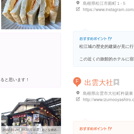
島根県松江市殿町１-５
松江城の歴史的建築が見に行
この近くの旅館的ホテルに宿
れると思います！
出雲大社
F
島根県出雲市大社町杵築東
http://www.izumooyashiro.or
2022.02.26] 第623回 出雲 | おとな旅あるき旅 | TVO テレビ大阪