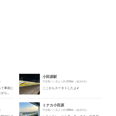
ト
小田原駅
210m
）
守谷製パン店より約
（徒歩4分）
って事前に
ここからスータトしたよ♪
ら...
ミナカ小田原
290m
）
守谷製パン店より約
（徒歩5分）