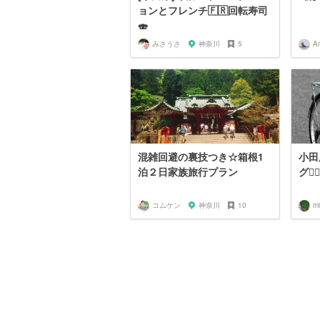
ョンとフレンチ🇫🇷回転寿司
🍣
みさうさ
神奈川
5
A
混雑回避の裏技つき☆箱根1
小田
泊２日家族旅行プラン
グ🚴
コムケン
神奈川
10
m