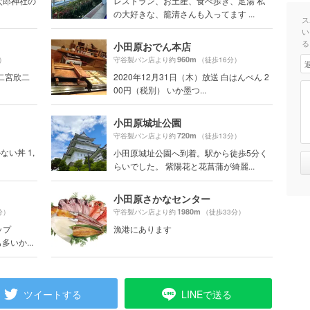
次郎神社の
レストラン、お土産、食べ歩き、足湯 私
の大好きな、籠清さんも入ってます ...
ス
い
る
小田原おでん本店
960m
）
守谷製パン店より約
（徒歩16分）
二宮欣二
2020年12月31日（木）放送 白はんぺん 2
00円（税別） いか墨つ...
小田原城址公園
）
720m
守谷製パン店より約
（徒歩13分）
ない丼 1,
小田原城址公園へ到着。駅から徒歩5分く
らいでした。 紫陽花と花菖蒲が綺麗...
小田原さかなセンター
1980m
分）
守谷製パン店より約
（徒歩33分）
ップ
漁港にあります
いか...
ツイートする
LINEで送る