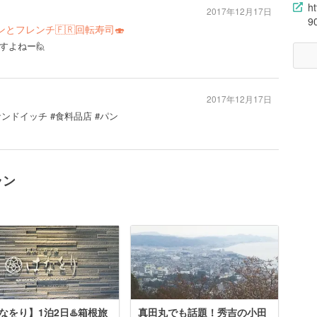
h
2017年12月17日
9
ンとフレンチ🇫🇷回転寿司🍣
すよねー🙋
2017年12月17日
サンドイッチ #食料品店 #パン
ラン
なをり】1泊2日♨️箱根旅
真田丸でも話題！秀吉の小田