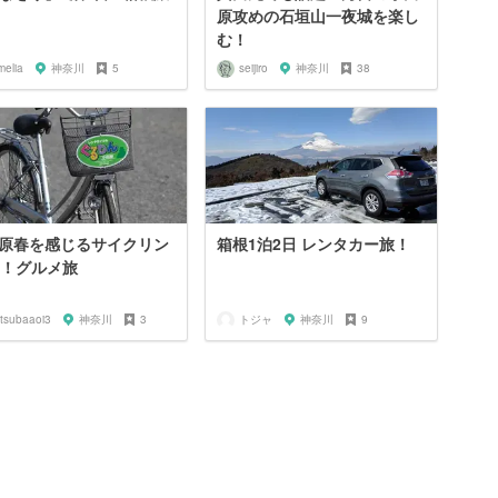
原攻めの石垣山一夜城を楽し
む！
melia
神奈川
5
seijiro
神奈川
38
原春を感じるサイクリン
箱根1泊2日 レンタカー旅！
‍♀️！グルメ旅
itsubaaoi3
神奈川
3
トジャ
神奈川
9