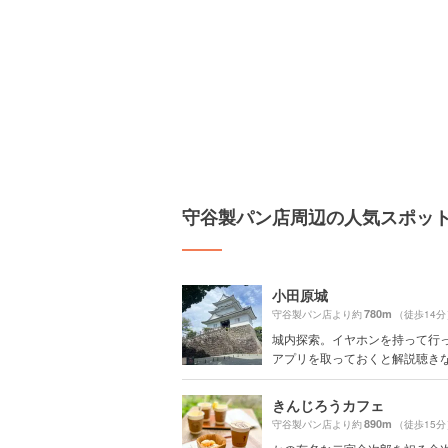
守谷製パン店周辺の人気スポッ
小田原城
780m
守谷製パン店より約
（徒歩14分
城内探索。イヤホンを持って行
アプリを取っておくと解説聴きなが
きんじろうカフェ
890m
守谷製パン店より約
（徒歩15分