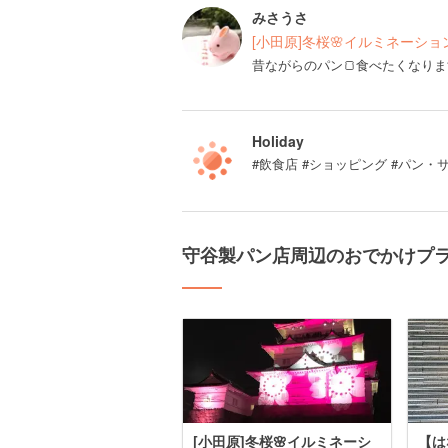
みさうさ
[小田原]冬桜🌸イルミネーショ
昔ながらのパン🍞食べたくなりま
Holiday
#飲食店 #ショッピング #パン・
守谷製パン店周辺のおでかけプ
[小田原]冬桜🌸イルミネーシ
【は