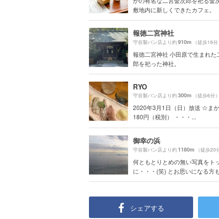
かの有名な二宮金次郎を祀る金
敷地内に新しくできたカフェ。
報徳二宮神社
910m
守谷製パン店より約
（徒歩16分
報徳二宮神社 小田原で生まれた
郎を祀った神社。
RYO
300m
守谷製パン店より約
（徒歩6分
2020年3月1日（日）放送 ☆まか
180円（税別） ・・・...
御幸の浜
1180m
守谷製パン店より約
（徒歩20
何ともとりとめの無い写真をト
に・・・(笑) とお思いになる方も多
シェアする