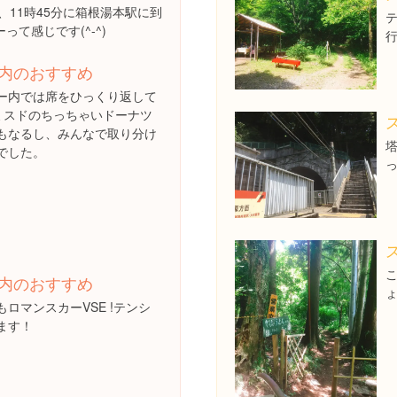
、11時45分に箱根湯本駅に到
て感じです(^-^)
内のおすすめ
ー内では席をひっくり返して
ミスドのちっちゃいドーナツ
もなるし、みんなで取り分け
でした。
こ
内のおすすめ
ロマンスカーVSE !テンシ
ます！