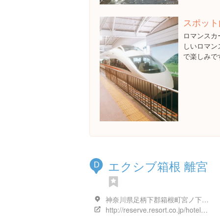
スポット
ロマンスカ
しいロマン
で楽しみで
エクシブ箱根 離宮
D
神奈川県足柄下郡箱根町宮ノ下１１２-２ 箱根離宮
http://reserve.resort.co.jp/hotels/xiv/hakone/index.html