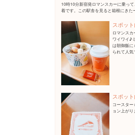
10時10分新宿発ロマンスカーに乗って
着です。この駅舎を見ると箱根にきたーっ
スポット
ロマンスカ
ワイワイ♪
は朝御飯に
られて人気
スポット
コースターも
ョン上がり