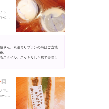
神奈川県足柄下郡箱根町宮ノ下３４０-２
https://www.instagram.com/explore/locations/214228385728403
屋さん。素泊まりプランの時はご当地
番。
るスタイル。スッキリした味で美味し
ー
神奈川県足柄下郡箱根町宮ノ下３４３-３
http://www.miyanoshita.com/watanabe/