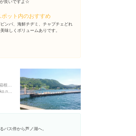
が良いですよ☆
スポット内のおすすめ
ビビンバ、海鮮チヂミ、チャプチェどれ
も美味しくボリュームありです。
神奈川県足柄下郡箱根町元箱根 芦ノ湖
https://www.hakone-ashinoko.net/area_guide.html
るバス停から芦ノ湖へ。