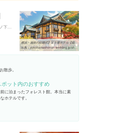
神奈川県足柄下郡箱根町宮ノ下３５９
横浜・湘南の結婚式】富士屋ホテル【箱根|ホテル】｜横浜湘南 ...
出典：
yokohamashonan-wedding.jp/shop/001
お散歩。
スポット内のおすすめ
以前に泊まったフォレスト館。本当に素
敵なホテルです。