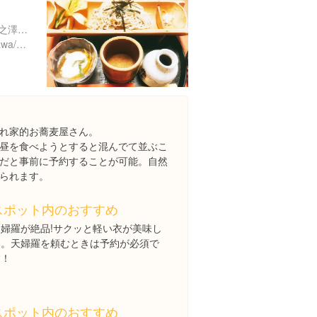
神奈川県足柄下郡箱根町塔之澤６０
https://tabelog.com/kanagawa/A1410/A141001/14014897/
れ家的お蕎麦屋さん。
昼を食べようとすると混んでて並ぶこ
だと事前に予約することが可能。自然
スポット内のおすすめ
天婦羅が絶品!サクッと軽い衣が美味し
い。天婦羅を頼むときは予約が必須で
す！
スポット内のおすすめ