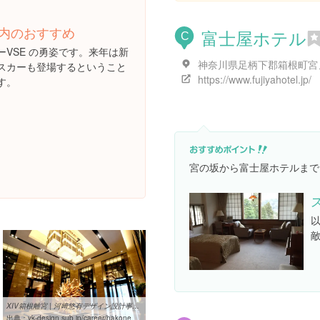
内のおすすめ
富士屋ホテル
C
ーVSE の勇姿です。来年は新
スカーも登場するということ
https://www.fujiyahotel.jp/
す。
宮の坂から富士屋ホテルまで
XIV箱根離宮 | 河﨑悠有デザイン設計事務所
出典：
yk-design.sub.jp/career/hakone.html