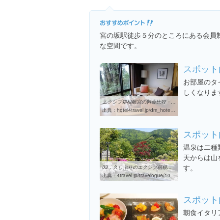
宮の坂駅徒歩５分のところにある会員
な空間です。
スポット
お部屋のタ
しくなりま
エクシブ箱根離宮の料金比較・クチコミ【フォートラベル】|宮ノ下温泉
出典：
hotel4travel.jp/dm_hotel_each-11287692.html
スポット
温泉は二種
天からは山
す。
03．久しぶりのエクシブ箱根離宮 温泉大浴場 三日月の湯 ダイニング ...
出典：
4travel.jp/travelogue/10588655
スポット
朝食イタリ