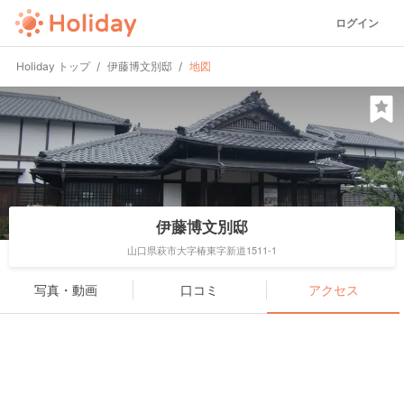
ログイン
Holiday トップ
伊藤博文別邸
地図
伊藤博文別邸
山口県萩市大字椿東字新道1511-1
写真・動画
口コミ
アクセス