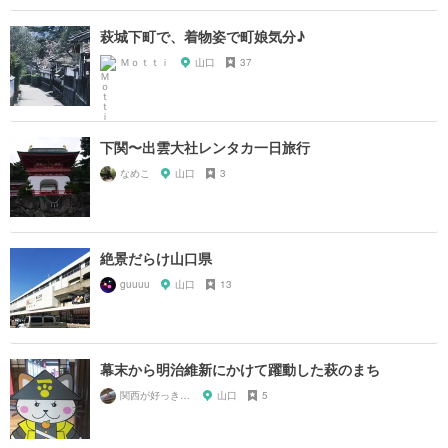
萩城下町で、着物姿で町娘気分♪
Ｍｏｔｔｉ
山口
37
下関〜出雲大社レンタカ一日旅行
なめこ
山口
3
絶景だらけ山口県
guuuu
山口
13
幕末から明治維新にかけて躍動した萩のまち
関西が好っきゃねん
山口
5