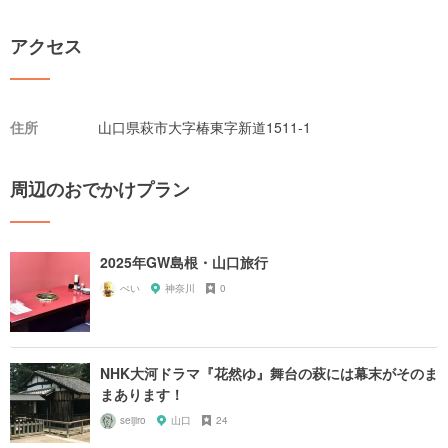
アクセス
住所
山口県萩市大字椿東字新道1511-1
周辺のおでかけプラン
2025年GW島根・山口旅行
ぺい
神奈川
0
NHK大河ドラマ『花然ゆ』舞台の萩には幕末がそのま
まあります！
seijiro
山口
24