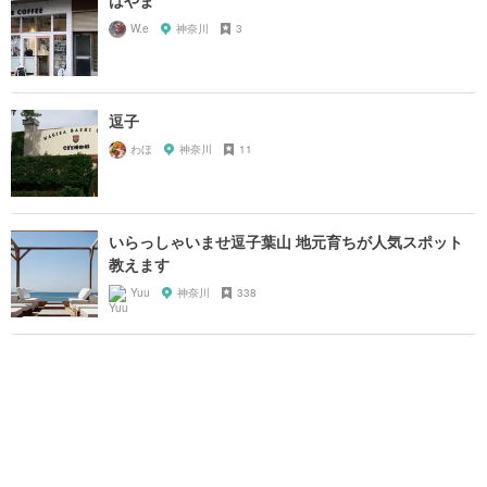
はやま
W.e
神奈川
3
逗子
わほ
神奈川
11
いらっしゃいませ逗子葉山 地元育ちが人気スポット
教えます
Yuu
神奈川
338