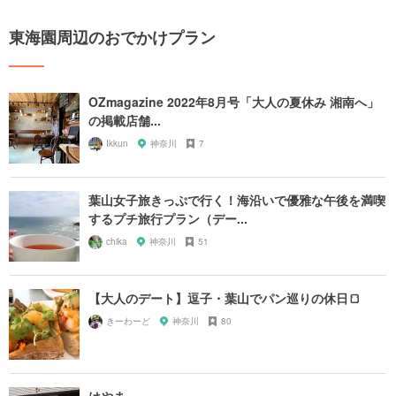
東海園周辺のおでかけプラン
OZmagazine 2022年8月号「大人の夏休み 湘南へ」
の掲載店舗...
Ikkun
神奈川
7
葉山女子旅きっぷで行く！海沿いで優雅な午後を満喫
するプチ旅行プラン（デー...
chika
神奈川
51
【大人のデート】逗子・葉山でパン巡りの休日🍞
きーわーど
神奈川
80