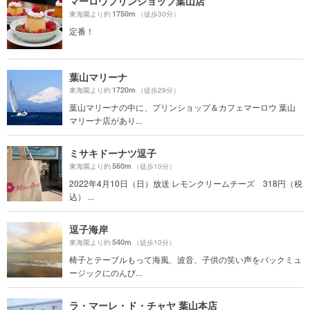
マーロウプリンショップ葉山店
1750m
東海園より約
（徒歩30分）
定番！
葉山マリーナ
1720m
東海園より約
（徒歩29分）
葉山マリーナの中に、プリンショップ＆カフェマーロウ 葉山
マリーナ店があり...
ミサキドーナツ逗子
560m
東海園より約
（徒歩10分）
2022年4月10日（日）放送 レモンクリームチーズ 318円（税
込） ...
逗子海岸
540m
東海園より約
（徒歩10分）
椅子とテーブルもって海風、波音、子供の笑い声をバックミュ
ージックにのんび...
ラ・マーレ・ド・チャヤ 葉山本店