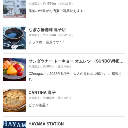
1530m
東海園より約
（徒歩26分）
建物の外観がお洒落で写真映えする。
なぎさ橋珈琲 逗子店
1160m
東海園より約
（徒歩20分）
テラス席、絶景です^_^
サンダウナー トーキョー オムレツ （SUNDOWNER）
560m
東海園より約
（徒歩10分）
OZmagazine 2022年8月号「大人の夏休み 湘南へ」に掲載さ
れ...
CANTINA 逗子
690m
東海園より約
（徒歩12分）
ピザが絶品！
HAYAMA STATION