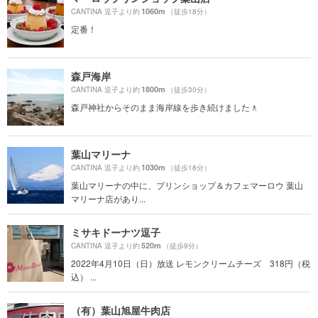
1060m
CANTINA 逗子より約
（徒歩18分）
定番！
森戸海岸
1800m
CANTINA 逗子より約
（徒歩30分）
森戸神社からそのまま海岸線を歩き続けました🚶
葉山マリーナ
1030m
CANTINA 逗子より約
（徒歩18分）
葉山マリーナの中に、プリンショップ＆カフェマーロウ 葉山
マリーナ店があり...
ミサキドーナツ逗子
520m
CANTINA 逗子より約
（徒歩9分）
2022年4月10日（日）放送 レモンクリームチーズ 318円（税
込） ...
（有）葉山旭屋牛肉店