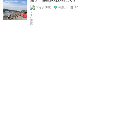
マイク伊東
神奈川
70