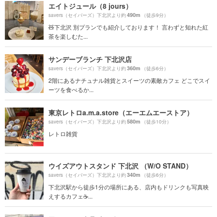
エイトジュール（8 jours）
490m
savers（セイバーズ）下北沢より約
（徒歩9分）
🧸下北沢 別プランでも紹介しております！ 言わずと知れた紅
茶を楽しむた...
サンデーブランチ 下北沢店
360m
savers（セイバーズ）下北沢より約
（徒歩6分）
2階にあるナチュナル雑貨とスイーツの素敵カフェ どこでスイ
ーツを食べるか...
東京レトロa.m.a.store（エーエムエーストア）
580m
savers（セイバーズ）下北沢より約
（徒歩10分）
レトロ雑貨
ウイズアウトスタンド 下北沢 （W/O STAND）
340m
savers（セイバーズ）下北沢より約
（徒歩6分）
下北沢駅から徒歩1分の場所にある、店内もドリンクも写真映
えするカフェ☕️...