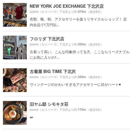
NEW YORK JOE EXCHANGE 下北沢店
470m
savers（セイバーズ）下北沢より約
（徒歩8分）
衣類、靴、鞄、アクセサリーを扱うリサイクルショップ！ 店
内全品で1万円以...
フロリダ 下北沢店
350m
savers（セイバーズ）下北沢より約
（徒歩6分）
古着って高い。こんな印象持ってる方、ここならリーズナブル
にお気に入りの1...
古着屋 BIG TIME 下北沢
330m
savers（セイバーズ）下北沢より約
（徒歩6分）
ヴィンテージのかわいすぎるアクセサリーに目がハート♥️
旧ヤム邸 シモキタ荘
170m
savers（セイバーズ）下北沢より約
（徒歩3分）
🍛