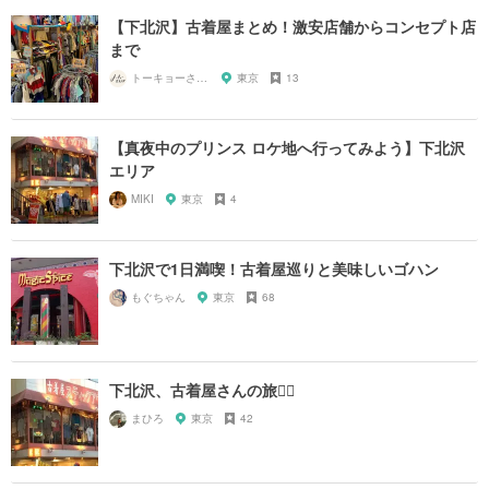
【下北沢】古着屋まとめ！激安店舗からコンセプト店
まで
トーキョーさんぽ
東京
13
【真夜中のプリンス ロケ地へ行ってみよう】下北沢
エリア
MIKI
東京
4
下北沢で1日満喫！古着屋巡りと美味しいゴハン
もぐちゃん
東京
68
下北沢、古着屋さんの旅🚶‍♀️
まひろ
東京
42