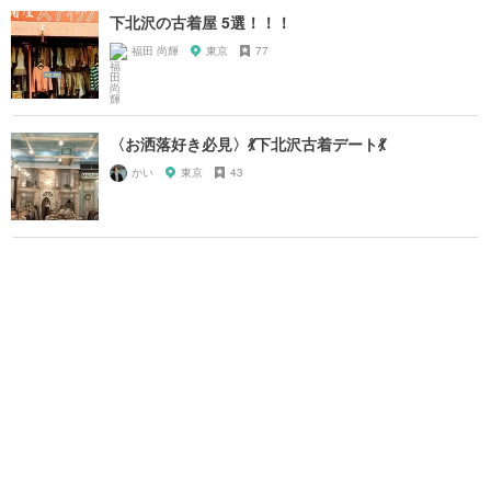
下北沢の古着屋 5選！！！
福田 尚輝
東京
77
〈お洒落好き必見〉💃下北沢古着デート💃
かい
東京
43