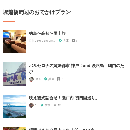
堀越橋周辺のおでかけプラン
徳島〜高知〜岡山旅
05060830amnos
兵庫
0
バルセロナの姉妹都市 神戸！and 淡路島・鳴門のた
び
Haru
兵庫
6
映え観光詰合せ！瀬戸内 初四国巡り。
er
愛媛
13
鳴門で１泊２日まったりグルメの旅