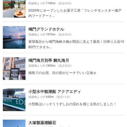
1180m
堀越橋より約
（徒歩20分）
2020年にオープンしたお菓子工房「フレンチモンスター瀬戸
内フードアート...
鳴門グランドホテル
1970m
堀越橋より約
（徒歩33分）
展望風呂から鳴門海峡大橋が間近に見えて最高！日帰り入浴10
80円でタオル...
鳴門海月別亭 鯛丸海月
1860m
堀越橋より約
（徒歩32分）
徳島でのお宿。目の前がビーチでいい立地☺︎
小型水中観潮船 アクアエディ
640m
堀越橋より約
（徒歩11分）
小型船はいっそううずしおの流れを感じる気がしました！
大塚製薬潮騒荘