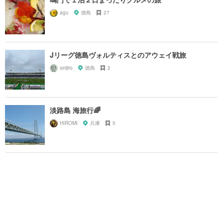
agu
徳島
27
Jリーグ徳島ヴォルティスとのアウェイ戦旅
seijiro
徳島
2
淡路島 海旅行🌈
HIROMI
兵庫
5