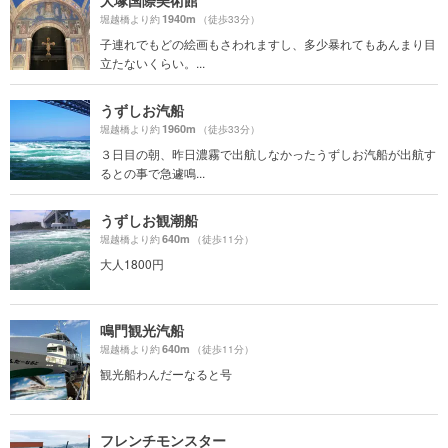
大塚国際美術館
1940m
堀越橋より約
（徒歩33分）
子連れでもどの絵画もさわれますし、多少暴れてもあんまり目
立たないくらい。...
うずしお汽船
1960m
堀越橋より約
（徒歩33分）
３日目の朝、昨日濃霧で出航しなかったうずしお汽船が出航す
るとの事で急遽鳴...
うずしお観潮船
640m
堀越橋より約
（徒歩11分）
大人1800円
鳴門観光汽船
640m
堀越橋より約
（徒歩11分）
観光船わんだーなると号
フレンチモンスター