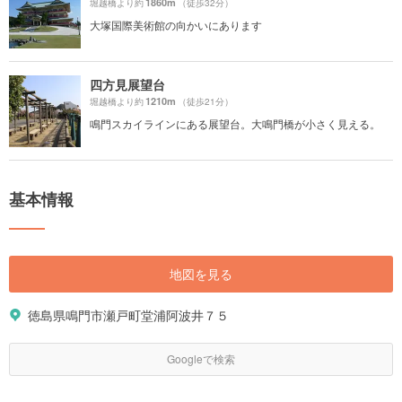
1860m
堀越橋より約
（徒歩32分）
大塚国際美術館の向かいにあります
四方見展望台
1210m
堀越橋より約
（徒歩21分）
鳴門スカイラインにある展望台。大鳴門橋が小さく見える。
基本情報
地図を見る
徳島県鳴門市瀬戸町堂浦阿波井７５
Googleで検索