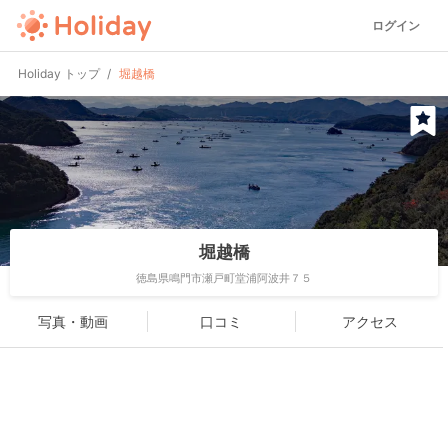
ログイン
Holiday トップ
堀越橋
堀越橋
徳島県鳴門市瀬戸町堂浦阿波井７５
写真・動画
口コミ
アクセス