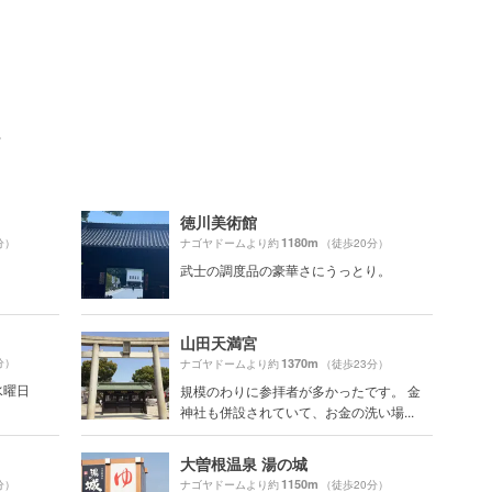
ト
徳川美術館
1180m
分）
ナゴヤドームより約
（徒歩20分）
武士の調度品の豪華さにうっとり。
山田天満宮
分）
1370m
ナゴヤドームより約
（徒歩23分）
 水曜日
規模のわりに参拝者が多かったです。 金
神社も併設されていて、お金の洗い場...
大曽根温泉 湯の城
1150m
分）
ナゴヤドームより約
（徒歩20分）