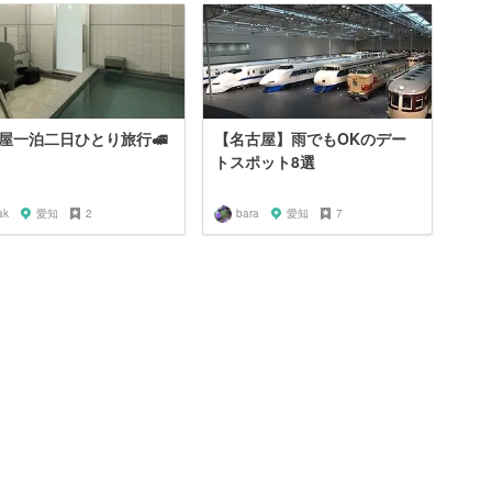
屋一泊二日ひとり旅行🚅
【名古屋】雨でもOKのデー
トスポット8選
ak
愛知
2
bara
愛知
7