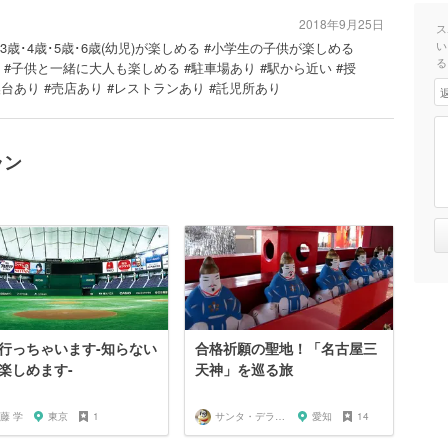
2018年9月25日
ス
い
#3歳･4歳･5歳･6歳(幼児)が楽しめる #小学生の子供が楽しめる
る
#子供と一緒に大人も楽しめる #駐車場あり #駅から近い #授
換台あり #売店あり #レストランあり #託児所あり
ラン
行っちゃいます-知らない
合格祈願の聖地！「名古屋三
楽しめます-
天神」を巡る旅
藤 学
東京
1
サンタ・デラックス
愛知
14