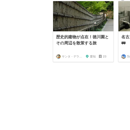
歴史的建物が点在！徳川園と
名古
その周辺を散策する旅
🚃
サンタ・デラックス
愛知
23
S