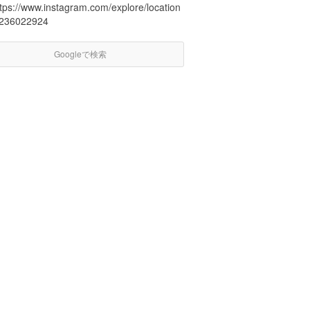
ttps://www.instagram.com/explore/location
/236022924
Googleで検索