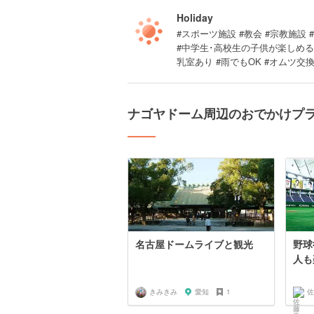
Holiday
#スポーツ施設 #教会 #宗教施設 
#中学生･高校生の子供が楽しめる 
乳室あり #雨でもOK #オムツ交
ナゴヤドーム周辺のおでかけプ
名古屋ドームライブと観光
野球
人も
きみきみ
愛知
1
佐