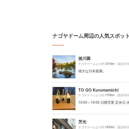
ナゴヤドーム周辺の人気スポッ
徳川園
1210m
ナゴヤドームより約
（徒歩21
雄大な日本庭園。
TO GO Kurumamichi
1750m
ナゴヤドームより約
（徒歩30
10:00～19:00 日曜営業 定休日
芳光
1450m
ナゴヤドームより約
（徒歩25