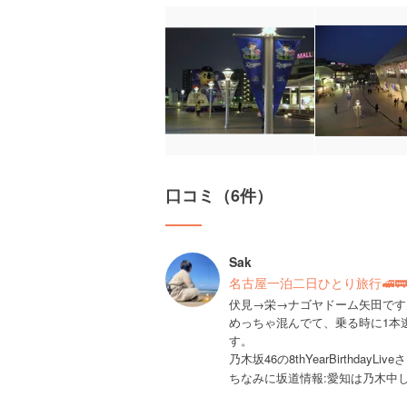
口コミ（6件）
Sak
名古屋一泊二日ひとり旅行🚅🚃
伏見→栄→ナゴヤドーム矢田です
めっちゃ混んでて、乗る時に1本
す。
乃木坂46の8thYearBirthdayLiv
ちなみに坂道情報:愛知は乃木中