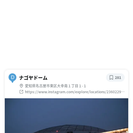
ナゴヤドーム
D
281
愛知県名古屋市東区大幸南１丁目１-１
https://www.instagram.com/explore/locations/23602292
4