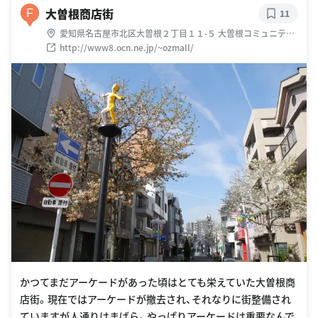
大曽根商店街
F
11
愛知県名古屋市北区大曽根２丁目１１-５ 大曽根コミュニティ
会館
http://www8.ocn.ne.jp/~ozmall/
かつてまだアーケードがあった頃はとても栄えていた大曽根商
店街。現在ではアーケードが撤去され、それなりに街整備され
ていますが人通りはまばら。やっぱりアーケードは重要なんで