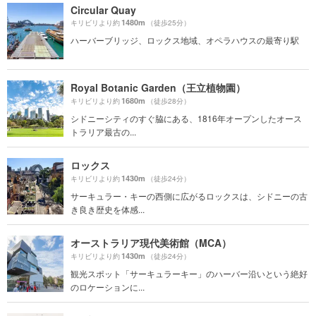
Circular Quay
1480m
キリビリより約
（徒歩25分）
ハーバーブリッジ、ロックス地域、オペラハウスの最寄り駅
Royal Botanic Garden（王立植物園）
1680m
キリビリより約
（徒歩28分）
シドニーシティのすぐ脇にある、1816年オープンしたオース
トラリア最古の...
ロックス
1430m
キリビリより約
（徒歩24分）
サーキュラー・キーの西側に広がるロックスは、シドニーの古
き良き歴史を体感...
オーストラリア現代美術館（MCA）
1430m
キリビリより約
（徒歩24分）
観光スポット「サーキュラーキー」のハーバー沿いという絶好
のロケーションに...