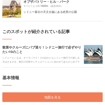
オブザバトリー・ヒル・パーク
1650m
キリビリより約
（徒歩28分）
シドニー最古の天文台脇にある絶景の公園
このスポットが紹介されている記事
散策やクルーズにパブ巡り！シドニー旅行で必ずやり
たい10のこと
シドニーといえば、オペラハウス！そのほかにもシドニー旅行での楽しみ
方はさまざま。旅行の日程やシチュエーションに合わせてあらかじめプラ
ンを練りましょう。ここでは、シドニー観光でマストでやるべきことをご
紹介します。
基本情報
地図を見る