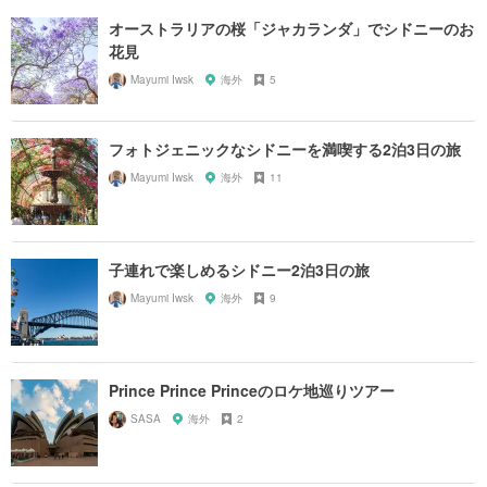
オーストラリアの桜「ジャカランダ」でシドニーのお
花見
Mayumi Iwsk
海外
5
フォトジェニックなシドニーを満喫する2泊3日の旅
Mayumi Iwsk
海外
11
子連れで楽しめるシドニー2泊3日の旅
Mayumi Iwsk
海外
9
Prince Prince Princeのロケ地巡りツアー
SASA
海外
2