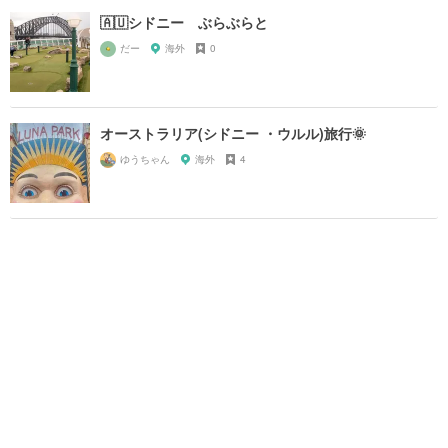
🇦🇺シドニー ぶらぶらと
だー
海外
0
オーストラリア(シドニー ・ウルル)旅行🌞
ゆうちゃん
海外
4