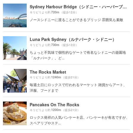
Sydney Harbour Bridge（シドニー・ハーバーブリッジ）
720m
キリビリより約
（徒歩12分）
ノースシドニーに渡ることができるブリッジ 雰囲気も素敵
Luna Park Sydney（ルナパーク・シドニー）
730m
キリビリより約
（徒歩13分）
ちょっと不気味で個性的なゲートで有名なシドニーの遊園地
「ルナパーク」。ど...
The Rocks Market
1240m
キリビリより約
（徒歩21分）
毎週土日にロックスで行われるマーケット 雑貨からアート、
洋服、フードまで
Pancakes On The Rocks
1200m
キリビリより約
（徒歩21分）
ロックス発祥の人気パンケーキ店。パンケーキが有名ですが、
スペアリブやステ...