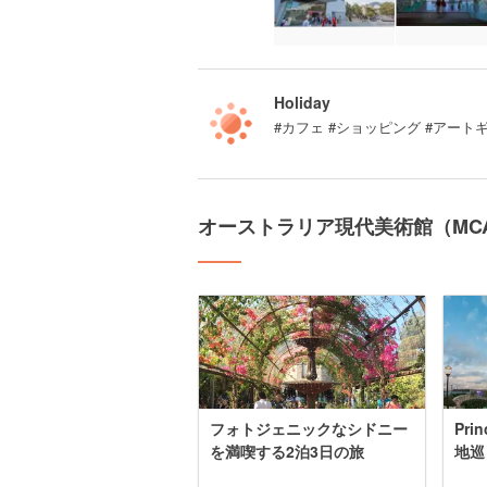
Holiday
#カフェ #ショッピング #アート
オーストラリア現代美術館（MC
フォトジェニックなシドニー
Pri
を満喫する2泊3日の旅
地巡