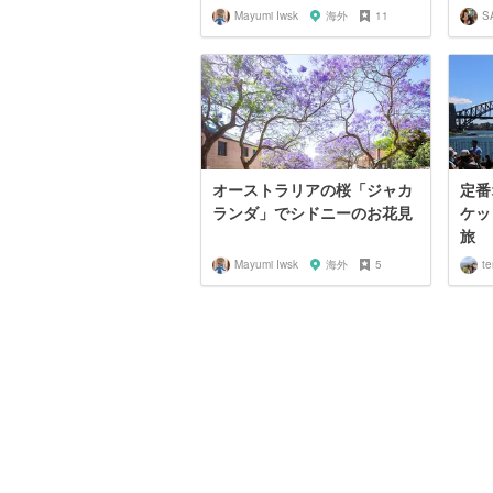
Mayumi Iwsk
海外
11
S
オーストラリアの桜「ジャカ
定番
ランダ」でシドニーのお花見
ケッ
旅
Mayumi Iwsk
海外
5
te