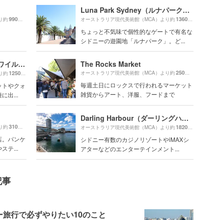
Luna Park Sydney（ルナパーク・シドニー）
990m
1360m
り約
（徒歩17分）
オーストラリア現代美術館（MCA）より約
（徒歩23分
ちょっと不気味で個性的なゲートで有名な
シドニーの遊園地「ルナパーク」。ど...
WILD LIFE Sydney Zoo（ワイルドライフ・シドニー動物園）
The Rocks Market
250m
1250m
オーストラリア現代美術館（MCA）より約
（徒歩5分）
り約
（徒歩21分）
毎週土日にロックスで行われるマーケット
ットやクォ
雑貨からアート、洋服、フードまで
出...
Darling Harbour（ダーリングハーバー）
310m
り約
（徒歩6分）
1820m
オーストラリア現代美術館（MCA）より約
（徒歩31分
店。パンケ
シドニー有数のカジノリゾートやiMAXシ
テ...
アターなどのエンターテインメント...
記事
旅行で必ずやりたい10のこと