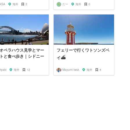
ASA
海外
2
だー
海外
0
オペラハウス見学とマー
フェリーで行くワトソンズベ
トと食べ歩き｜シドニー
イ⛴
riyaki
海外
12
Mayumi Iwsk
海外
4