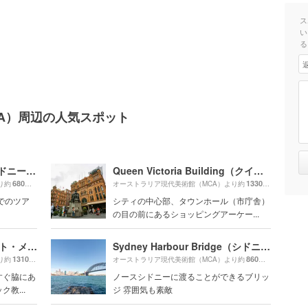
ス
い
る
A）周辺の人気スポット
Sydney Opera House（シドニー・オペラハウス）
Queen Victoria Building（クイーン・ビクトリア・ビルディング）
680m
1330m
り約
（徒歩12分）
オーストラリア現代美術館（MCA）より約
（徒歩23分
でのツア
シティの中心部、タウンホール（市庁舎）
の目の前にあるショッピングアーケー...
St Mary's Cathedral（セント・メアリー大聖堂）
Sydney Harbour Bridge（シドニー・ハーバーブリッジ）
1310m
860m
り約
（徒歩22分）
オーストラリア現代美術館（MCA）より約
（徒歩15分
すぐ脇にあ
ノースシドニーに渡ることができるブリッ
教...
ジ 雰囲気も素敵