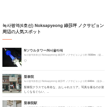
녹사평역(6호선) Noksapyeong 綠莎坪 ノクサピョン
周辺の人気スポット
Nソウルタワー/N서울타워
1830m
녹사평역(6호선) Noksapyeong 綠莎坪 ノクサピョンより約
（徒歩31分）
♡
梨泰院
640m
녹사평역(6호선) Noksapyeong 綠莎坪 ノクサピョンより約
（徒歩11分）
梨泰院クラスでも有名な、おしゃれエリア。写真を撮るのが楽
しくなるぐらい、...
梨泰院駅