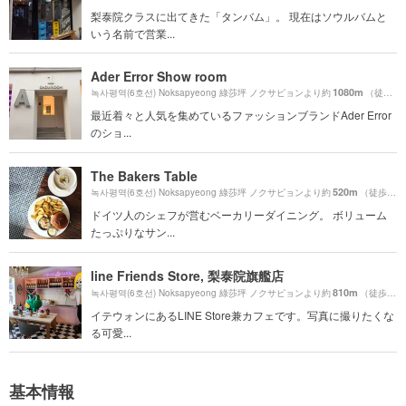
梨泰院クラスに出てきた「タンバム」。 現在はソウルバムと
いう名前で営業...
Ader Error Show room
1080m
녹사평역(6호선) Noksapyeong 綠莎坪 ノクサピョンより約
（徒歩19分）
最近着々と人気を集めているファッションブランドAder Error
のショ...
The Bakers Table
520m
녹사평역(6호선) Noksapyeong 綠莎坪 ノクサピョンより約
（徒歩9分）
ドイツ人のシェフが営むベーカリーダイニング。 ボリューム
たっぷりなサン...
line Friends Store, 梨泰院旗艦店
810m
녹사평역(6호선) Noksapyeong 綠莎坪 ノクサピョンより約
（徒歩14分）
イテウォンにあるLINE Store兼カフェです。写真に撮りたくな
る可愛...
基本情報