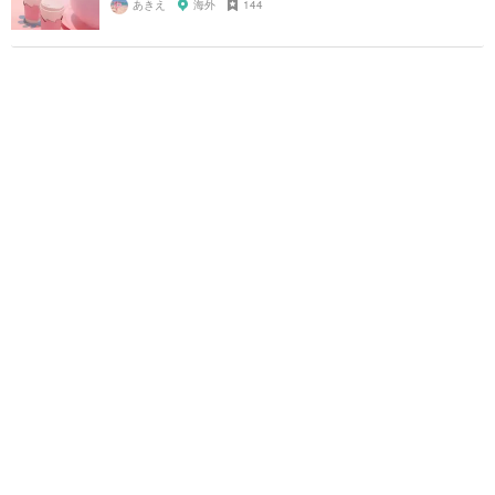
あきえ
海外
144