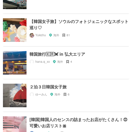
【韓国女子旅】ソウルのフォトジェニックなスポット
巡り♡
Yukichu
海外
81
韓国旅行🇰🇷💓 in 弘大エリア
hana.q_xx
海外
4
２泊３日韓国女子旅
ゆーみん
海外
6
[韓国]韓国人のセンスの詰まったお店がたくさん！😍
可愛いお店リスト🎀