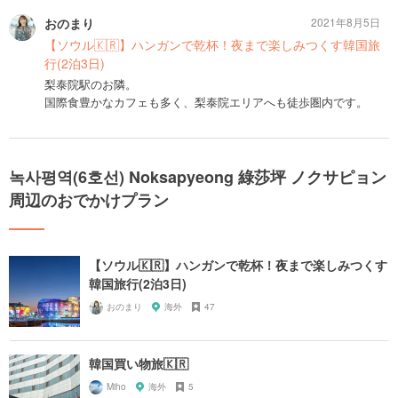
おのまり
2021年8月5日
【ソウル🇰🇷】ハンガンで乾杯！夜まで楽しみつくす韓国旅
行(2泊3日)
梨泰院駅のお隣。
国際食豊かなカフェも多く、梨泰院エリアへも徒歩圏内です。
녹사평역(6호선) Noksapyeong 綠莎坪 ノクサピョン
周辺のおでかけプラン
【ソウル🇰🇷】ハンガンで乾杯！夜まで楽しみつくす
韓国旅行(2泊3日)
おのまり
海外
47
韓国買い物旅🇰🇷
Miho
海外
5