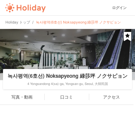
ログイン
Holiday トップ
녹사평역(6호선) Noksapyeong 綠莎坪 ノクサピョン
녹사평역(6호선) Noksapyeong 綠莎坪 ノクサピョン
4 Yongsandong 4(sa)-ga, Yongsan-gu, Seoul, 大韓民国
写真・動画
口コミ
アクセス