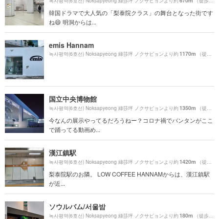
670m
녹사평역(6호선) Noksapyeong 綠莎坪 ノクサピョンより約
（徒歩12分）
韓国ドラマで大人気の「梨泰院クラス」の舞台となった街です
ね😄 明洞からは...
emis Hannam
1170m
녹사평역(6호선) Noksapyeong 綠莎坪 ノクサピョンより約
（徒歩20分）
国立中央博物館
1350m
녹사평역(6호선) Noksapyeong 綠莎坪 ノクサピョンより約
（徒歩23分）
今なんの展示やってるだろうねー？コロナ禍でバンタンがここ
で踊ってる動画め...
漢江鎮駅
1420m
녹사평역(6호선) Noksapyeong 綠莎坪 ノクサピョンより約
（徒歩24分）
梨泰院駅のお隣。 LOW COFFEE HANNAMからは、漢江鎮駅
が近...
ソウルバム/서울밤
180m
녹사평역(6호선) Noksapyeong 綠莎坪 ノクサピョンより約
（徒歩4分）