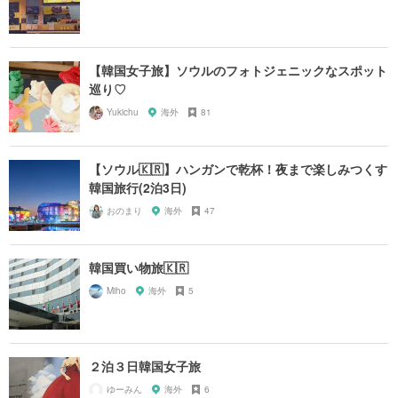
【韓国女子旅】ソウルのフォトジェニックなスポット
巡り♡
Yukichu
海外
81
【ソウル🇰🇷】ハンガンで乾杯！夜まで楽しみつくす
韓国旅行(2泊3日)
おのまり
海外
47
韓国買い物旅🇰🇷
Miho
海外
5
２泊３日韓国女子旅
ゆーみん
海外
6