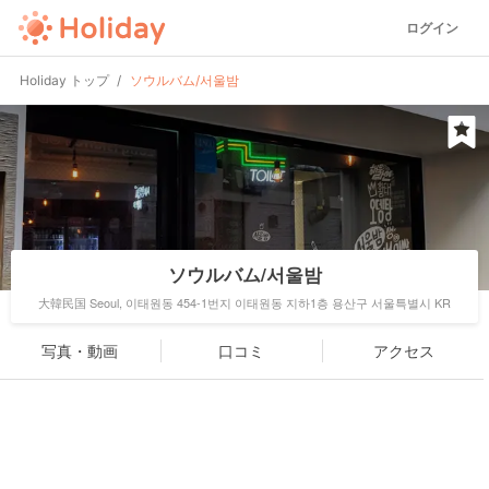
ログイン
Holiday トップ
ソウルバム/서울밤
ソウルバム/서울밤
大韓民国 Seoul, 이태원동 454-1번지 이태원동 지하1층 용산구 서울특별시 KR
写真・動画
口コミ
アクセス