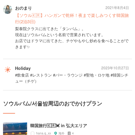
おのまり
2021年8月4日
【ソウル🇰🇷】ハンガンで乾杯！夜まで楽しみつくす韓国旅
行(2泊3日)
梨泰院クラスに出てきた「タンバム」。
現在はソウルバムという名前で営業されています。
お店ではドラマに出てきた、チゲやもやし炒めを食べることがで
きます✨
Holiday
2023年10月27日
#飲食店 #レストラン #バー・ラウンジ #聖地・ロケ地 #韓国シチ
ュー（チゲ）
ソウルバム/서울밤周辺のおでかけプラン
韓国旅行🇰🇷💓 in 弘大エリア
hana.q_xx
海外
4