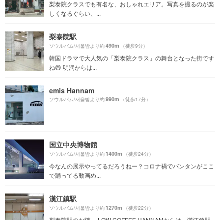
梨泰院クラスでも有名な、おしゃれエリア。写真を撮るのが楽
しくなるぐらい、...
梨泰院駅
490m
ソウルバム/서울밤より約
（徒歩9分）
韓国ドラマで大人気の「梨泰院クラス」の舞台となった街です
ね😄 明洞からは...
emis Hannam
990m
ソウルバム/서울밤より約
（徒歩17分）
国立中央博物館
1400m
ソウルバム/서울밤より約
（徒歩24分）
今なんの展示やってるだろうねー？コロナ禍でバンタンがここ
で踊ってる動画め...
漢江鎮駅
1270m
ソウルバム/서울밤より約
（徒歩22分）
梨泰院駅のお隣。 LOW COFFEE HANNAMからは、漢江鎮駅