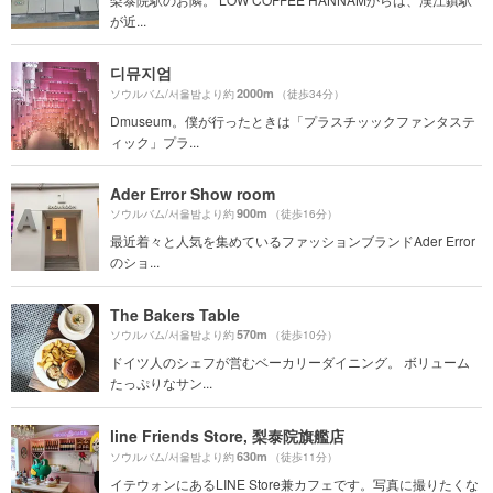
が近...
디뮤지엄
2000m
ソウルバム/서울밤より約
（徒歩34分）
Dmuseum。僕が行ったときは「プラスチッックファンタステ
ィック」プラ...
Ader Error Show room
900m
ソウルバム/서울밤より約
（徒歩16分）
最近着々と人気を集めているファッションブランドAder Error
のショ...
The Bakers Table
570m
ソウルバム/서울밤より約
（徒歩10分）
ドイツ人のシェフが営むベーカリーダイニング。 ボリューム
たっぷりなサン...
line Friends Store, 梨泰院旗艦店
630m
ソウルバム/서울밤より約
（徒歩11分）
イテウォンにあるLINE Store兼カフェです。写真に撮りたくな