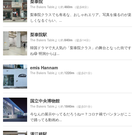
梨泰院
460m
The Bakers Tableより約
（徒歩8分）
梨泰院クラスでも有名な、おしゃれエリア。写真を撮るのが楽
しくなるぐらい、...
梨泰院駅
840m
The Bakers Tableより約
（徒歩14分）
韓国ドラマで大人気の「梨泰院クラス」の舞台となった街です
ね😄 明洞からは...
emis Hannam
1220m
The Bakers Tableより約
（徒歩21分）
国立中央博物館
1840m
The Bakers Tableより約
（徒歩31分）
今なんの展示やってるだろうねー？コロナ禍でバンタンがここ
で踊ってる動画め...
漢江鎮駅