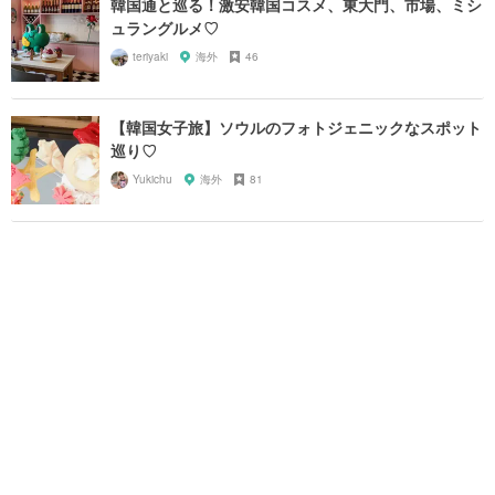
韓国通と巡る！激安韓国コスメ、東大門、市場、ミシ
ュラングルメ♡
teriyaki
海外
46
【韓国女子旅】ソウルのフォトジェニックなスポット
巡り♡
Yukichu
海外
81