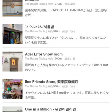
1270m
The Bakers Tableより約
（徒歩22分）
梨泰院駅のお隣。 LOW COFFEE HANNAMからは、漢江鎮駅
が近...
ソウルバム/서울밤
570m
The Bakers Tableより約
（徒歩10分）
梨泰院クラスに出てきた「タンバム」。 現在はソウルバムと
いう名前で営業...
Ader Error Show room
1200m
The Bakers Tableより約
（徒歩21分）
最近着々と人気を集めているファッションブランドAder Error
のショ...
line Friends Store, 梨泰院旗艦店
950m
The Bakers Tableより約
（徒歩16分）
イテウォンにあるLINE Store兼カフェです。写真に撮りたくな
る可愛...
One in a Million - 원인어밀리언