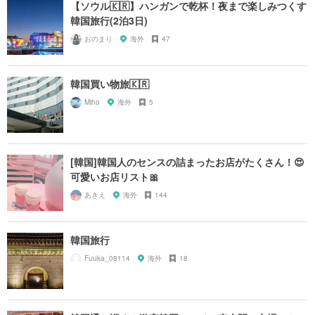
【ソウル🇰🇷】ハンガンで乾杯！夜まで楽しみつくす
韓国旅行(2泊3日)
おのまり
海外
47
韓国買い物旅🇰🇷
Miho
海外
5
[韓国]韓国人のセンスの詰まったお店がたくさん！😍
可愛いお店リスト🎀
あきえ
海外
144
韓国旅行
Fuuka_08114
海外
18