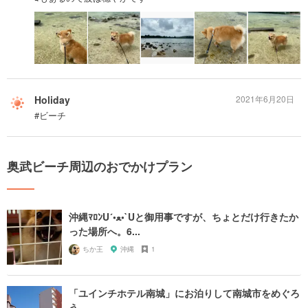
Holiday
2021年6月20日
#ビーチ
奥武ビーチ周辺のおでかけプラン
沖縄ﾏﾛﾝU´•ﻌ•`Uと御用事ですが、ちょとだけ行きたか
った場所へ。6...
ちか王
沖縄
1
「ユインチホテル南城」にお泊りして南城市をめぐろ
う