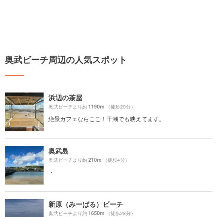
奥武ビーチ周辺の人気スポット
浜辺の茶屋
1190m
奥武ビーチより約
（徒歩20分）
絶景カフェならここ！干潮でも映えてます。
奥武島
210m
奥武ビーチより約
（徒歩4分）
・
新原（みーばる）ビーチ
1650m
奥武ビーチより約
（徒歩28分）