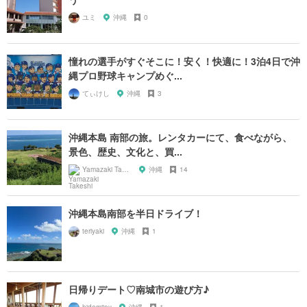
ユミ
沖縄
0
憧れの選手がすぐそこに！安く！快適に！3泊4日で沖
縄プロ野球キャンプめぐ...
てぃけし
沖縄
3
沖縄本島 南部の旅。レンタカーにて、食べながら、
景色、歴史、文化と、買...
Yamazaki Takeshi
沖縄
14
沖縄本島南部を半日ドライブ！
teriyaki
沖縄
1
日帰りデート♡南城市の遊び方♪