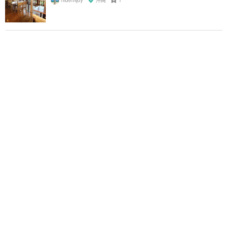
hidemijoy
沖縄
1