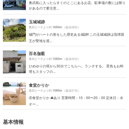
奥武島に入ったらすぐのとこにあるお店。駐車場の数には限り
があるので要注意...
玉城城跡
1650m
奥武ビーチより約
（徒歩28分）
城門がハートの形をした歴史ある城跡❗️ この玉城城跡は琉球国
王が聖地を巡...
百名伽藍
1260m
奥武ビーチより約
（徒歩22分）
ひめゆりの塔から30分でこちらへ。ランチする。 景色もお料
理もスタッフの...
食堂かりか
1580m
奥武ビーチより約
（徒歩27分）
④食堂かりか 🚘あり 営業時間：10：00〜20：00 定休日：水
オー...
基本情報