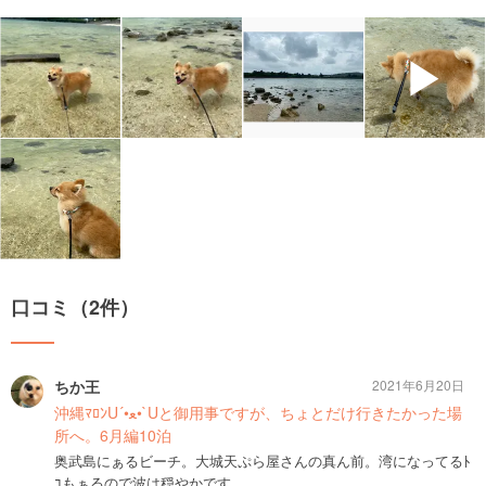
▶
口コミ（2件）
ちか王
2021年6月20日
沖縄ﾏﾛﾝU´•ﻌ•`Uと御用事ですが、ちょとだけ行きたかった場
所へ。6月編10泊
奥武島にぁるビーチ。大城天ぷら屋さんの真ん前。湾になってるﾄ
ｺもぁるので波は穏やかです