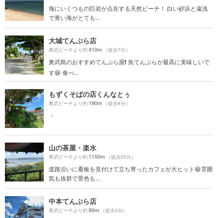
海にいくつもの巨岩が点在する天然ビーチ！ 白い砂浜と遠浅
で青い海がとても...
大城てんぷら店
410m
奥武ビーチより約
（徒歩7分）
奥武島のおすすめてんぷら屋❗️ 魚てんぷらが最高に美味しいで
す😆 食べ...
もずくそばの店くんなとぅ
190m
奥武ビーチより約
（徒歩4分）
・
山の茶屋・楽水
1150m
奥武ビーチより約
（徒歩20分）
道路沿いに看板を見付けて立ち寄ったカフェが大ヒット😆雰囲
気も抜群で景色も...
中本てんぷら店
80m
奥武ビーチより約
（徒歩2分）