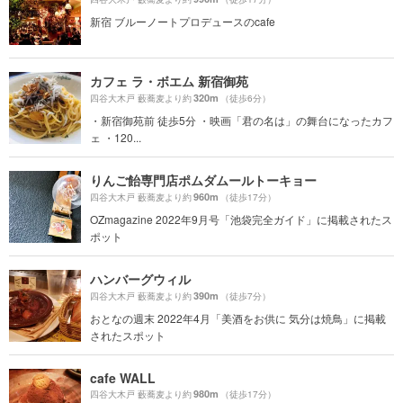
新宿 ブルーノートプロデュースのcafe
カフェ ラ・ボエム 新宿御苑
320m
四谷大木戸 藪蕎麦より約
（徒歩6分）
・新宿御苑前 徒歩5分 ・映画「君の名は」の舞台になったカフ
ェ ・120...
りんご飴専門店ポムダムールトーキョー
960m
四谷大木戸 藪蕎麦より約
（徒歩17分）
OZmagazine 2022年9月号「池袋完全ガイド」に掲載されたス
ポット
ハンバーグウィル
390m
四谷大木戸 藪蕎麦より約
（徒歩7分）
おとなの週末 2022年4月「美酒をお供に 気分は焼鳥」に掲載
されたスポット
cafe WALL
980m
四谷大木戸 藪蕎麦より約
（徒歩17分）