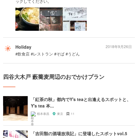
ックしてください。
Holiday
2018年9月26日
#飲食店 #レストラン #そば #うどん
四谷大木戸 藪蕎麦周辺のおでかけプラン
「紅茶の秋」都内でY's teaと出逢えるスポットと、
Y's tea 本...
根本泰昌
東京
11
「吉田類の酒場放浪記」に登場したスポットvol.5