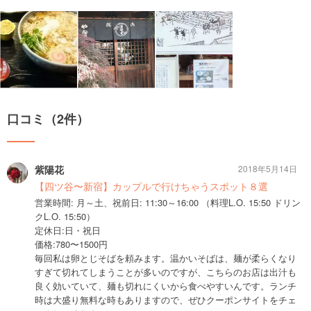
口コミ（2件）
紫陽花
2018年5月14日
【四ツ谷〜新宿】カップルで行けちゃうスポット８選
営業時間: 月～土、祝前日: 11:30～16:00 （料理L.O. 15:50 ドリン
クL.O. 15:50）
定休日:日・祝日
価格:780〜1500円
毎回私は卵とじそばを頼みます。温かいそばは、麺が柔らくなり
すぎて切れてしまうことが多いのですが、こちらのお店は出汁も
良く効いていて、麺も切れにくいから食べやすいんです。ランチ
時は大盛り無料な時もありますので、ぜひクーポンサイトをチェ