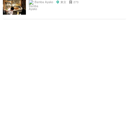
Bamba Ayako
東京
273