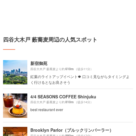
四谷大木戸 藪蕎麦周辺の人気スポット
新宿御苑
610m
四谷大木戸 藪蕎麦より約
（徒歩11分）
紅葉のライトアップイベント🍁 口コミ見ながらタイミングよ
く行けるとなお良さそう
4/4 SEASONS COFFEE Shinjuku
810m
四谷大木戸 藪蕎麦より約
（徒歩14分）
best restaurant ever
Brooklyn Parlor（ブルックリンパーラー）
990m
四谷大木戸 藪蕎麦より約
（徒歩17分）