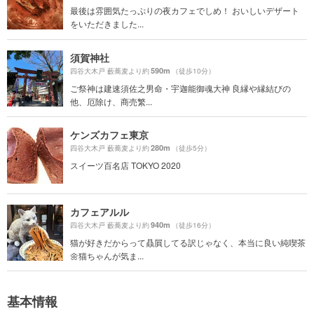
最後は雰囲気たっぷりの夜カフェでしめ！ おいしいデザート
をいただきました...
須賀神社
590m
四谷大木戸 藪蕎麦より約
（徒歩10分）
ご祭神は建速須佐之男命・宇迦能御魂大神 良縁や縁結びの
他、厄除け、商売繁...
ケンズカフェ東京
280m
四谷大木戸 藪蕎麦より約
（徒歩5分）
スイーツ百名店 TOKYO 2020
カフェアルル
940m
四谷大木戸 藪蕎麦より約
（徒歩16分）
猫が好きだからって贔屓してる訳じゃなく、本当に良い純喫茶
🌼猫ちゃんが気ま...
基本情報