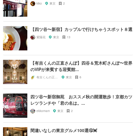
kiko
東京
2
【四ツ谷〜新宿】カップルで行けちゃうスポット８選
紫陽花
東京
13
【有吉くんの正直さんぽ】四谷＆荒木町さんぽ〜世界
のVIPが来賓する迎賓館...
有吉くんの正直散歩ちゃん
東京
6
四ツ谷〜新宿御苑 おススメ秋の開運散歩！京都カツ
レツランチや「君の名は。...
ekkomam
東京
2
間違いなしの東京グルメ100選🤤💓