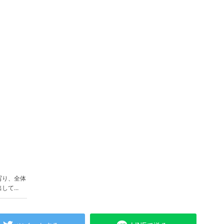
写り、全体
て...