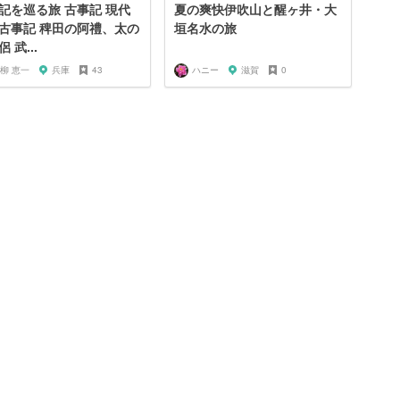
記を巡る旅 古事記 現代
夏の爽快伊吹山と醒ヶ井・大
古事記 稗田の阿禮、太の
垣名水の旅
 武...
柳 恵一
兵庫
43
ハニー
滋賀
0