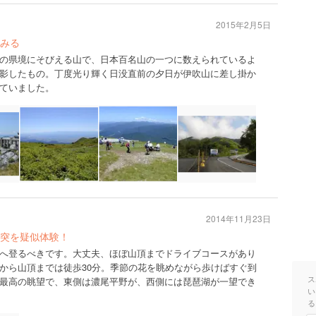
2015年2月5日
みる
の県境にそびえる山で、日本百名山の一つに数えられているよ
影したもの。丁度光り輝く日没直前の夕日が伊吹山に差し掛か
ていました。
2014年11月23日
突を疑似体験！
へ登るべきです。大丈夫、ほぼ山頂までドライブコースがあり
から山頂までは徒歩30分。季節の花を眺めながら歩けばすぐ到
ス
最高の眺望で、東側は濃尾平野が、西側には琵琶湖が一望でき
い
る