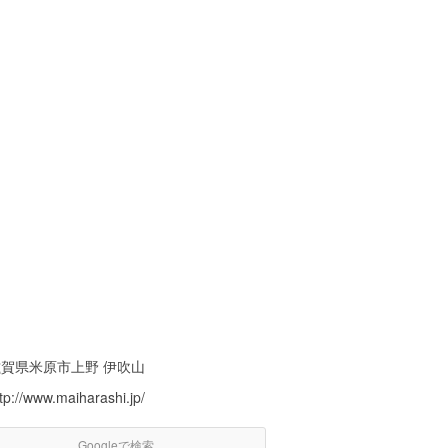
滋賀県米原市上野 伊吹山
tp://www.maiharashi.jp/
Googleで検索