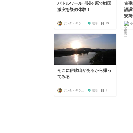
バトルワールド関ヶ原で戦国
古事
激突を疑似体験！
語譯
安萬侶
サンタ・デラックス
岐阜
15
小
そこに伊吹山があるから撮っ
てみる
サンタ・デラックス
岐阜
11