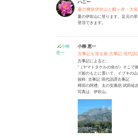
ハニー
夏の爽快伊吹山と醒ヶ井・大垣
夏の伊吹山に登ります。足元の草
登頂できます。
小柳 恵一
古事記を巡る旅 古事記 現代語
古事記によると、
“（ヤマトタケルの命が）そこで
ズ姫のもとに置いて、イブキの山
抜粋: 古事記 現代語譯古事記
稗田の阿禮、太の安萬侶 武田祐
写真は、伊吹山。