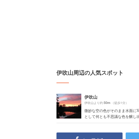
伊吹山周辺の人気スポット
伊吹山
50m
伊吹山より約
（徒歩1分）
微妙な空の色がそのまま水面に
として何とも不思議な色を醸し出し