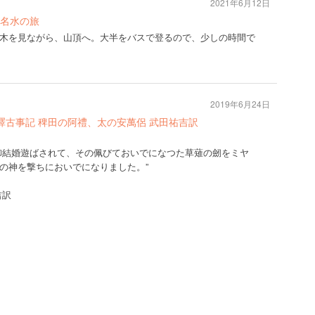
2021年6月12日
名水の旅
木を見ながら、山頂へ。大半をバスで登るので、少しの時間で
2019年6月24日
譯古事記 稗田の阿禮、太の安萬侶 武田祐吉訳
御結婚遊ばされて、その佩びておいでになつた草薙の劒をミヤ
の神を撃ちにおいでになりました。”
吉訳