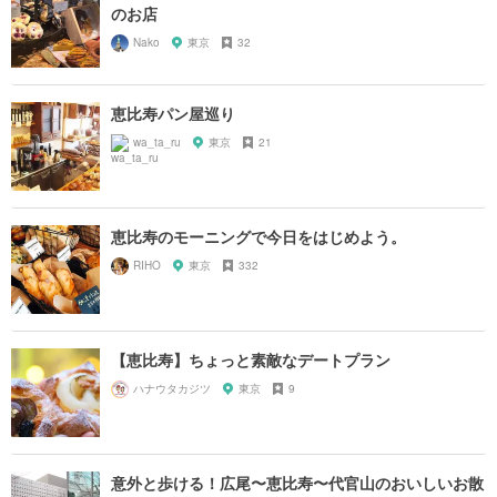
のお店
Nako
東京
32
恵比寿パン屋巡り
wa_ta_ru
東京
21
恵比寿のモーニングで今日をはじめよう。
RIHO
東京
332
【恵比寿】ちょっと素敵なデートプラン
ハナウタカジツ
東京
9
意外と歩ける！広尾〜恵比寿〜代官山のおいしいお散