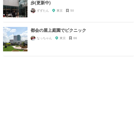
歩(更新中)
ずずたん
東京
50
都会の屋上庭園でピクニック
なっちゃん
東京
66