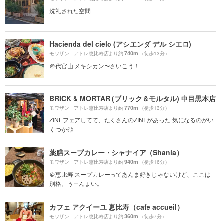
洗礼された空間
Hacienda del cielo (アシエンダ デル シエロ)
740m
モワザン アトレ恵比寿店より約
（徒歩13分）
＠代官山 メキシカン〜さいこう！
BRICK & MORTAR (ブリック＆モルタル) 中目黒本店
770m
モワザン アトレ恵比寿店より約
（徒歩13分）
ZINEフェアしてて、たくさんのZINEがあった 気になるのがい
くつか◎
薬膳スープカレー・シャナイア（Shania）
940m
モワザン アトレ恵比寿店より約
（徒歩16分）
＠恵比寿 スープカレーってあんま好きじゃないけど、ここは
別格。うーんまい。
カフェ アクイーユ 恵比寿（cafe accueil）
360m
モワザン アトレ恵比寿店より約
（徒歩7分）