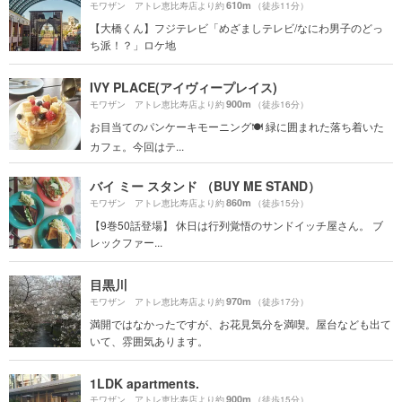
610m
モワザン アトレ恵比寿店より約
（徒歩11分）
【大橋くん】フジテレビ「めざましテレビ/なにわ男子のどっ
ち派！？」ロケ地
IVY PLACE(アイヴィープレイス)
900m
モワザン アトレ恵比寿店より約
（徒歩16分）
お目当てのパンケーキモーニング🍽 緑に囲まれた落ち着いた
カフェ。今回はテ...
バイ ミー スタンド （BUY ME STAND）
860m
モワザン アトレ恵比寿店より約
（徒歩15分）
【9巻50話登場】 休日は行列覚悟のサンドイッチ屋さん。 ブ
レックファー...
目黒川
970m
モワザン アトレ恵比寿店より約
（徒歩17分）
満開ではなかったですが、お花見気分を満喫。屋台なども出て
いて、雰囲気あります。
1LDK apartments.
900m
モワザン アトレ恵比寿店より約
（徒歩15分）