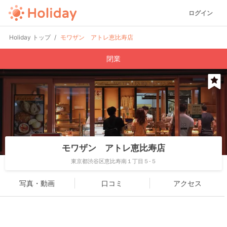
ログイン
Holiday トップ
モワザン アトレ恵比寿店
閉業
モワザン アトレ恵比寿店
東京都渋谷区恵比寿南１丁目５-５
写真・動画
口コミ
アクセス