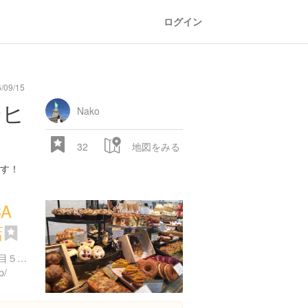
ログイン
09/15
ーヒ
Nako
32
地図をみる
す！
CA
店
東京都渋谷区恵比寿南１丁目５番地５ アトレ恵比寿 ３F
p/