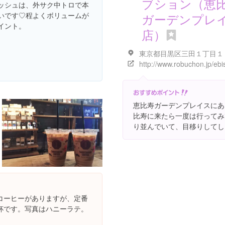
ブション（恵
ッシュは、外サク中トロで本
いです♡程よくボリュームが
ガーデンプレ
イント。
店）
恵比寿ガーデンプレイスにあ
比寿に来たら一度は行ってみ
り並んでいて、目移りしてし
コーヒーがありますが、定番
杯です。写真はハニーラテ。