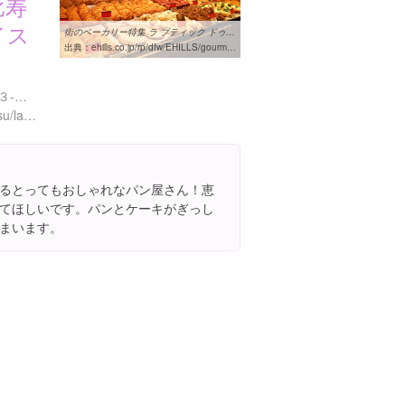
比寿
イス
街のベーカリー特集 ラ ブティック ドゥ ジョエル・ロブション 六本木 ...
出典：
ehills.co.jp/rp/dfw/EHILLS/gourmet/bakery/17/index.php
東京都目黒区三田１丁目１３-１ 恵比寿ガーデンプレイス内 B1F
http://www.robuchon.jp/ebisu/la_boutique.html
るとってもおしゃれなパン屋さん！恵
てほしいです。パンとケーキがぎっし
まいます。