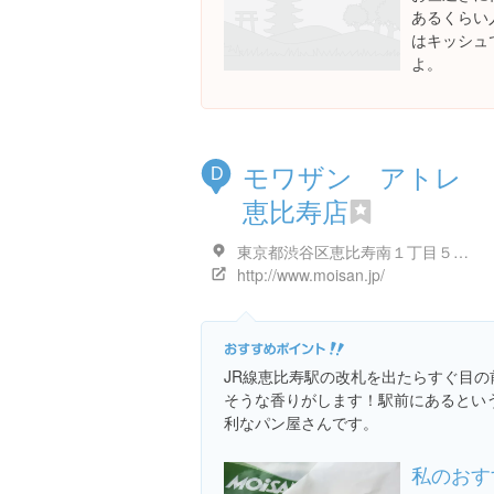
あるくらい
はキッシュ
よ。
モワザン アトレ
D
恵比寿店
東京都渋谷区恵比寿南１丁目５-５
http://www.moisan.jp/
JR線恵比寿駅の改札を出たらすぐ目
そうな香りがします！駅前にあるとい
利なパン屋さんです。
私のおす