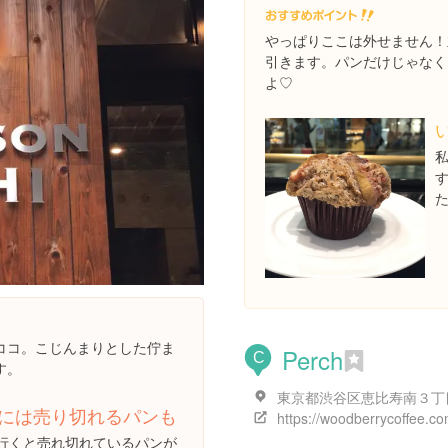
やっぱりここは外せません！
引きます。パンだけじゃなく
よ♡
ココ。こじんまりとした佇ま
Perch
C
す。
には売り切れるパンも
https://woodberrycoffee.co
行くと売れ切れているパンが