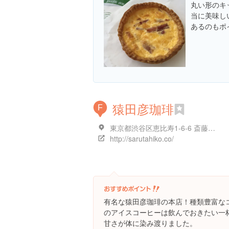
丸い形のキ
当に美味し
あるのもポ
猿田彦珈琲
F
東京都渋谷区恵比寿1-6-6 斎藤ビル１F
http://sarutahiko.co/
有名な猿田彦珈琲の本店！種類豊富な
のアイスコーヒーは飲んでおきたい一
甘さが体に染み渡りました。