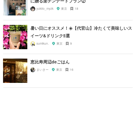
に贈る楽チンデートプラン②
yukito_myzk
東京
18
暑い日にオススメ！☀️【代官山】冷たくて美味しいス
イーツ&ドリンク5選
sumikun.
東京
9
恵比寿周辺deごはん
まいきー
東京
16