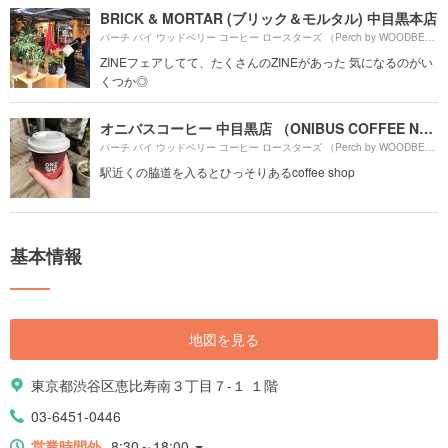
BRICK & MORTAR (ブリック＆モルタル) 中目黒本店
パーチ バイ ウッドベリー コーヒー ロースターズ （Perch by WOODBERRY COFFEE ROASTERS）より約
ZINEフェアしてて、たくさんのZINEがあった 気になるのがい
くつか◎
オニバスコーヒー 中目黒店 （ONIBUS COFFEE NAKAMEGURO）
パーチ バイ ウッドベリー コーヒー ロースターズ （Perch by WOODBERRY COFFEE ROASTERS）より約
駅近くの脇道を入るとひっそりあるcoffee shop
基本情報
地図を見る
東京都渋谷区恵比寿南３丁目７-１ １階
03-6451-0446
営業時間外
8:30～18:00