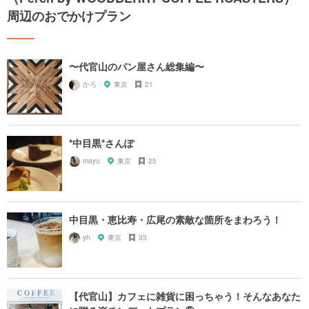
周辺のおでかけプラン
〜代官山のパン屋さん総集編〜
かろ
東京
21
*中目黒*さんぽ
mayu
東京
25
中目黒・恵比寿・広尾の素敵な箇所をまわろう！
yh
東京
33
【代官山】カフェに雑貨に困っちゃう！そんなあなた