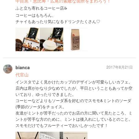
中目黒・恵比寿・広尾の素敵な箇所をまわろう！
ふと立ち寄れるコーヒー店☕️
コーヒーはもちろん、
チャイもあったり気になるドリンクたくさん♡
bianca
2017年8月21日
代官山
インスタでよく見かけたカップのデザインが可愛らしいカフェ。
店内は席がかなり少なめでしたが、平日ということもあってか空
いており、ゆったりできました。
コーヒーなどよりもソーダ系を好むのでスモモ&ミントのソーダ
(季節のソーダ)をチョイス。
友達がミントが苦手だったのでお店の方に聞いて見たところ、ミ
ントが苦手な方のために、ミントは後入れにしているとのこと。
スモモだけでもフルーティーでおいしかったです！