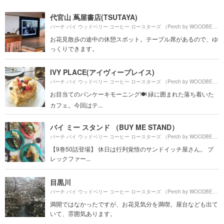
代官山 蔦屋書店(TSUTAYA)
パーチ バイ ウッドベリー コーヒー ロースターズ （Perch by WOODBERRY COFFEE ROASTERS）より約
お花見散歩の途中の休憩スポット。テーブル席があるので、ゆ
っくりできます。
IVY PLACE(アイヴィープレイス)
パーチ バイ ウッドベリー コーヒー ロースターズ （Perch by WOODBERRY COFFEE ROASTERS）より約
お目当てのパンケーキモーニング🍽 緑に囲まれた落ち着いた
カフェ。今回はテ...
バイ ミー スタンド （BUY ME STAND）
パーチ バイ ウッドベリー コーヒー ロースターズ （Perch by WOODBERRY COFFEE ROASTERS）より約
【9巻50話登場】 休日は行列覚悟のサンドイッチ屋さん。 ブ
レックファー...
目黒川
パーチ バイ ウッドベリー コーヒー ロースターズ （Perch by WOODBERRY COFFEE ROASTERS）より約
満開ではなかったですが、お花見気分を満喫。屋台なども出て
いて、雰囲気あります。