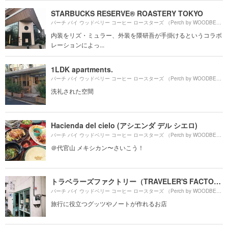
STARBUCKS RESERVE® ROASTERY TOKYO
パーチ バイ ウッドベリー コーヒー ロースターズ （Perch by WOODBERRY COFFEE ROASTERS）より約
内装をリズ・ミュラー、外装を隈研吾が手掛けるというコラボ
レーションによっ...
1LDK apartments.
パーチ バイ ウッドベリー コーヒー ロースターズ （Perch by WOODBERRY COFFEE ROASTERS）より約
洗礼された空間
Hacienda del cielo (アシエンダ デル シエロ)
パーチ バイ ウッドベリー コーヒー ロースターズ （Perch by WOODBERRY COFFEE ROASTERS）より約
＠代官山 メキシカン〜さいこう！
トラベラーズファクトリー（TRAVELER'S FACTORY）
パーチ バイ ウッドベリー コーヒー ロースターズ （Perch by WOODBERRY COFFEE ROASTERS）より約
旅行に役立つグッツやノートが作れるお店