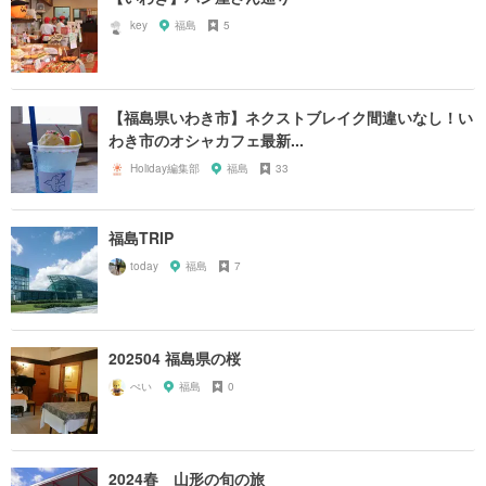
key
福島
5
【福島県いわき市】ネクストブレイク間違いなし！い
わき市のオシャカフェ最新...
Holiday編集部
福島
33
福島TRIP
today
福島
7
202504 福島県の桜
ぺい
福島
0
2024春 山形の旬の旅