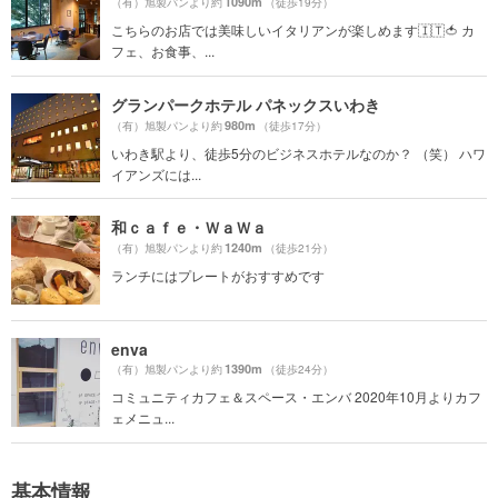
1090m
（有）旭製パンより約
（徒歩19分）
こちらのお店では美味しいイタリアンが楽しめます🇮🇹🍅 カ
フェ、お食事、...
グランパークホテル パネックスいわき
980m
（有）旭製パンより約
（徒歩17分）
いわき駅より、徒歩5分のビジネスホテルなのか？ （笑） ハワ
イアンズには...
和ｃａｆｅ・ＷａＷａ
1240m
（有）旭製パンより約
（徒歩21分）
ランチにはプレートがおすすめです
enva
1390m
（有）旭製パンより約
（徒歩24分）
コミュニティカフェ＆スペース・エンバ 2020年10月よりカフ
ェメニュ...
基本情報