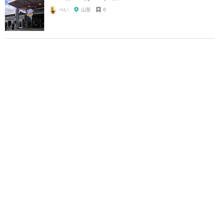
ぺい
山形
0