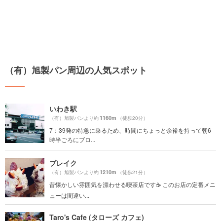
（有）旭製パン周辺の人気スポット
いわき駅
1160m
（有）旭製パンより約
（徒歩20分）
7：39発の特急に乗るため、時間にちょっと余裕を持って朝6
時半ごろにブロ...
ブレイク
1210m
（有）旭製パンより約
（徒歩21分）
昔懐かしい雰囲気を漂わせる喫茶店です☕ このお店の定番メニ
ューは間違い...
Taro's Cafe (タローズ カフェ)