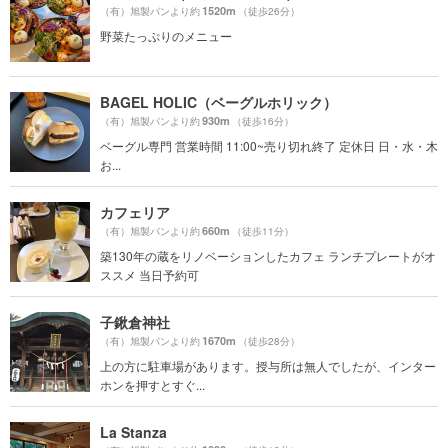
1520m
（有）旭製パンより約
（徒歩26分）
野菜たっぷりのメニュー
BAGEL HOLIC（ベーグルホリック）
930m
（有）旭製パンより約
（徒歩16分）
ベーグル専門 営業時間 11:00~売り切れ終了 定休日 日・水・木
お...
カフェリア
660m
（有）旭製パンより約
（徒歩11分）
築130年の蔵をリノベーションしたカフェ ランチプレートがオ
ススメ 当日予約可
子鍬倉神社
1670m
（有）旭製パンより約
（徒歩28分）
上の方に駐車場があります。授与所は無人でしたが、インター
ホンを押すとすぐ...
La Stanza