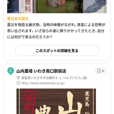
東日本大震災
震災を物語る展示物。 当時の映像がながれ、津波による恐怖が
思い出されます。いざ自らの身に降りかかってきたとき、自分
には何がで来るのだろうか？
このスポットの詳細を見る
山内農場 いわき南口駅前店
C
0
福島県いわき市平白銀町９-１ ベルフジビル 2階
http://www.monteroza.co.jp/