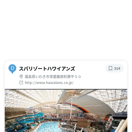
スパリゾートハワイアンズ
D
314
福島県いわき市常磐藤原町蕨平５０
http://www.hawaiians.co.jp/