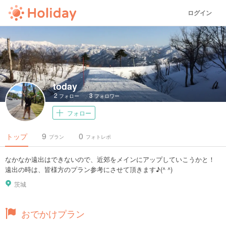
ログイン
today
2
3
フォロー
フォロワー
フォロー
9
0
トップ
プラン
フォトレポ
なかなか遠出はできないので、近郊をメインにアップしていこうかと！
遠出の時は、皆様方のプラン参考にさせて頂きます♪(^ ^)
茨城
おでかけプラン