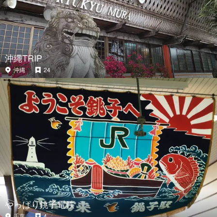
沖縄TRIP
沖縄
24
やっぱり銚子電鉄
千葉
4