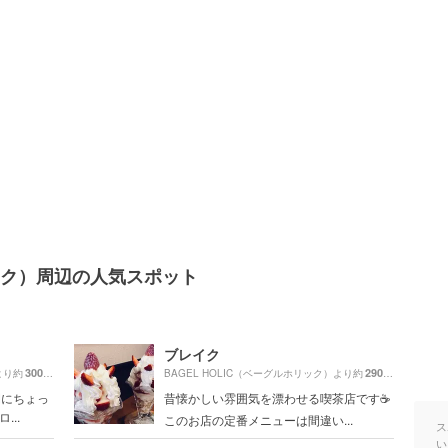
リック）周辺の人気スポット
ブレイク
300m
290m
より約
（徒歩6分）
BAGEL HOLIC（ベーグルホリック）より約
（徒歩5分
間にちょっ
昔懐かしい雰囲気を漂わせる喫茶店です☕
..
このお店の定番メニューは間違い...
ス
い