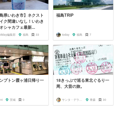
島県いわき市】ネクスト
福島TRIP
イク間違いなし！いわき
オシャカフェ最新...
oliday編集部
福島
33
today
福島
7
ンプトン霞ヶ浦日帰り一
18きっぷで巡る東北ぐるり一
周、大昔の旅。
ni
茨城
0
サンタ・デラックス
青森
30