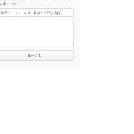
と幸いです。
）
分）
）
）