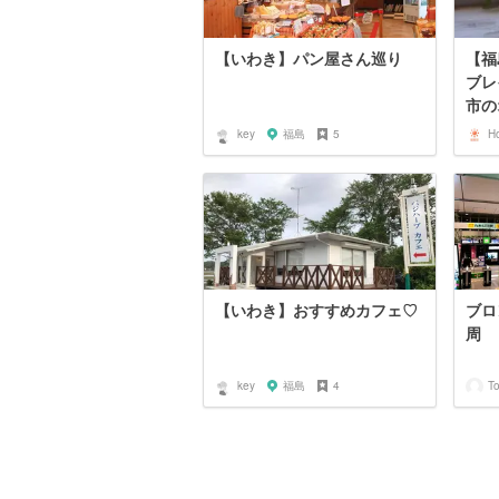
【いわき】パン屋さん巡り
【福
ブレ
市の
key
福島
5
H
【いわき】おすすめカフェ♡
ブロ
周
key
福島
4
To