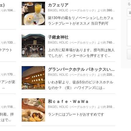
る
ェ)
カフェリア
1040m
390m
より約
（徒歩18分）
BAGEL HOLIC（ベーグルホリック）より約
（徒歩7分
築130年の蔵をリノベーションしたカフェ
ランチプレートがオススメ 当日予約可
子鍬倉神社
1330m
740m
より約
（徒歩23分）
BAGEL HOLIC（ベーグルホリック）より約
（徒歩13
クアウト
上の方に駐車場があります。授与所は無人
でしたが、インターホンを押すとすぐ...
グランパークホテル パネックスいわき
170m
より約
（徒歩3分）
220m
BAGEL HOLIC（ベーグルホリック）より約
（徒歩4分
リアンが楽
いわき駅より、徒歩5分のビジネスホテル
..
なのか？ （笑） ハワイアンズには...
和ｃａｆｅ・ＷａＷａ
1180m
310m
より約
（徒歩20分）
BAGEL HOLIC（ベーグルホリック）より約
（徒歩6分
ず到着。拝
ランチにはプレートがおすすめです
で...