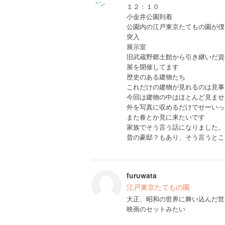
１２：１０
小金井公園到着
公園内の江戸東京たてもの園が僕
突入
展示室
旧武蔵野郷土館から引き継いだ資
展を開催してます
歴史のある建物たち
これだけの建物が見れるのは見事
今回は建物の中はほとんど見ませ
外を写真に収めるだけでせーいっ
また春とか見に来たいです
家族でそう言う話になりました。
昔の豪邸？もあり、そう言うとこ
furuwata
江戸東京たてもの園
大正、昭和の世界に舞い込んだ世
映画のセットみたい