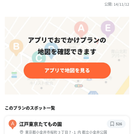
公開: 14/11/12
このプランのスポット一覧
江戸東京たてもの園
A
526
東京都小金井市桜町３丁目７-１ 内 都立小金井公園