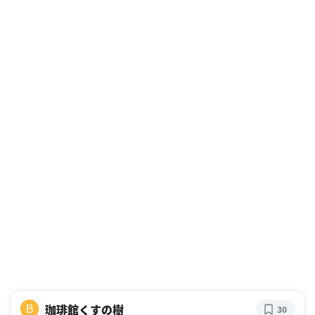
珈琲館くすの樹
B
30