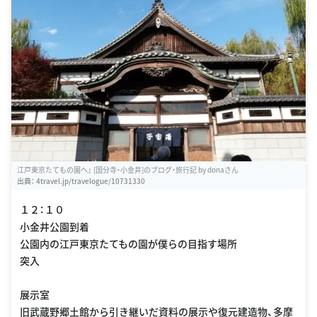
江戸東京たてもの園へ』 [国分寺・小金井]のブログ・旅行記 by donaさん
出典：
4travel.jp/travelogue/10731330
１２：１０
小金井公園到着
公園内の江戸東京たてもの園が僕らの目指す場所
突入
展示室
旧武蔵野郷土館から引き継いだ資料の展示や復元建造物、多摩