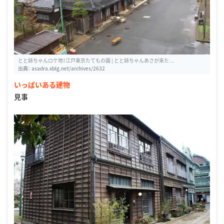
とと姉ちゃんロケ地！江戸東京たてもの園 | とと姉ちゃんあさが来た ...
出典：
asadra.xblg.net/archives/2632
いっぱいある建物
見事