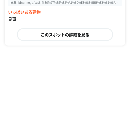
出典：
kinarino.jp/cat8-%E6%97%85%E8%A1%8C%E3%83%BB%E3%81%8A%
E5%87%BA%E3%81%8B%E3%81%91/11047-%E3%81%84%E3%82%8D%E
いっぱいある建物
3%82%93%E3%81%AA%E6%99%82%E4%BB%A3%E3%81%AB%E3%82%BF%
E3%82%A4%E3%83%A0%E3%82%B9%E3%83%AA%E3%83%83%E3%83%9
見事
7%EF%BC%81%E3%80%8C%E6%B1%9F%E6%88%B8%E6%9D%B1%E4%B
A%AC%E3%81%9F%E3%81%A6%E3%82%82%E3%81%AE%E5%9C%92%E3%
80%8D%E3%81%A7%E5%BB%BA%E7%AF%89%E3%82%81%E3%81%90%E
このスポットの詳細を見る
3%82%8A%E3%81%AF%E3%81%84%E3%81%8B%E3%81%8C%EF%BC%9F