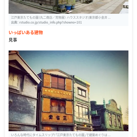
江戸東京たてもの園（丸二商店／荒物屋） ハウススタジオ(東京都小金井 ...
出典：
rstudio.co.jp/studio_info.php?showno=101
いっぱいある建物
見事
いろんな時代にタイムスリップ！「江戸東京たてもの園」で建築めぐりは ...