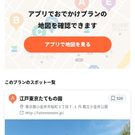
このプランのスポット一覧
江戸東京たてもの園
A
526
東京都小金井市桜町３丁目７-１ 内 都立小金井公園
http://tatemonoen.jp/