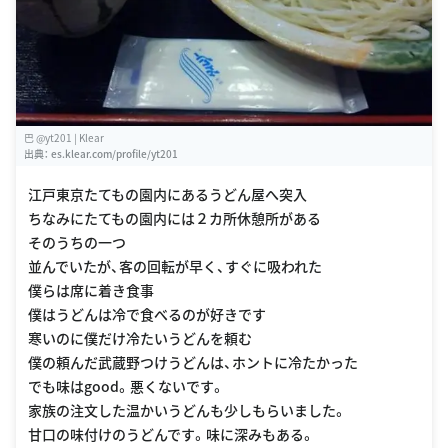
巴 @yt201 | Klear
出典：
es.klear.com/profile/yt201
江戸東京たてもの園内にあるうどん屋へ突入
ちなみにたてもの園内には２カ所休憩所がある
そのうちの一つ
並んでいたが、客の回転が早く、すぐに吸われた
僕らは席に着き食事
僕はうどんは冷で食べるのが好きです
寒いのに僕だけ冷たいうどんを頼む
僕の頼んだ武蔵野つけうどんは、ホントに冷たかった
でも味はgood。悪くないです。
家族の注文した温かいうどんも少しもらいました。
甘口の味付けのうどんです。味に深みもある。