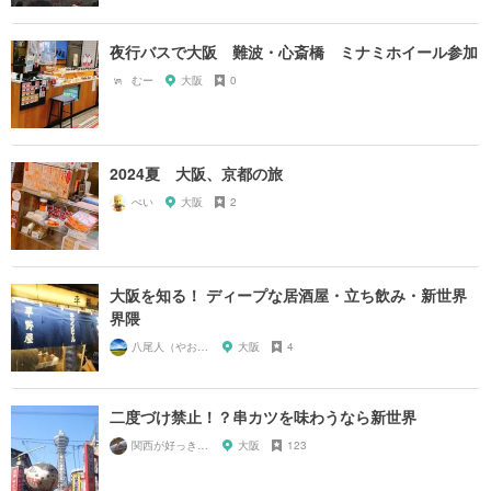
夜行バスで大阪 難波・心斎橋 ミナミホイール参加
むー
大阪
0
2024夏 大阪、京都の旅
ぺい
大阪
2
大阪を知る！ ディープな居酒屋・立ち飲み・新世界
界隈
八尾人（やおんちゅ）
大阪
4
二度づけ禁止！？串カツを味わうなら新世界
関西が好っきゃねん
大阪
123