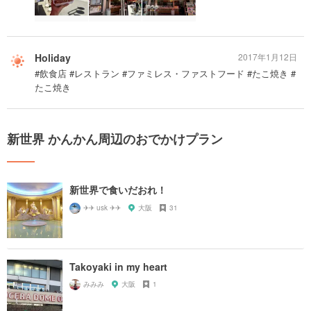
Holiday
2017年1月12日
#飲食店 #レストラン #ファミレス・ファストフード #たこ焼き #
たこ焼き
新世界 かんかん周辺のおでかけプラン
新世界で食いだおれ！
✈✈ usk ✈✈
大阪
31
Takoyaki in my heart
みみみ
大阪
1