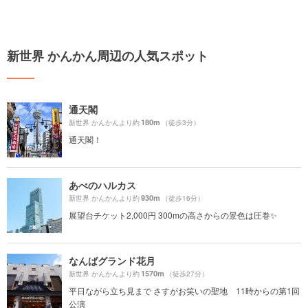
新世界 かんかん周辺の人気スポット
通天閣
180m
新世界 かんかんより約
（徒歩3分）
通天閣！
あべのハルカス
930m
新世界 かんかんより約
（徒歩16分）
展望台チケット2,000円 300mの高さからの景色は圧巻✨
なんばグランド花月
1570m
新世界 かんかんより約
（徒歩27分）
平日ながら立ち見まで さすがお笑いの聖地 11時からの第1回
公演