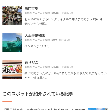
黒門市場
1590m
新世界 かんかんより約
（徒歩27分）
お風呂の近くからレンタサイクルで難波まで向かう 約45分
気づいたら外国...
天王寺動物園
160m
新世界 かんかんより約
（徒歩3分）
ペンギンかわいい。
踊りだこ
1940m
新世界 かんかんより約
（徒歩33分）
続いて向かったのが、私が1番たこ焼き屋さんで 気になってい
たたこ焼き屋さ...
このスポットが紹介されている記事