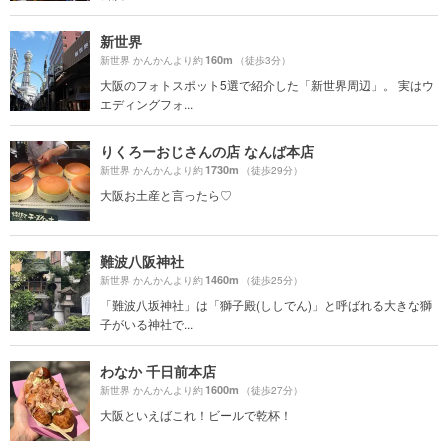
新世界
160m
新世界 かんかんより約
（徒歩3分）
大阪のフォトスポット5選で紹介した「新世界周辺」。 実はウ
エディングフォ...
りくろーおじさんの店 なんば本店
1730m
新世界 かんかんより約
（徒歩29分）
大阪お土産と言ったら♡
難波八阪神社
1460m
新世界 かんかんより約
（徒歩25分）
「難波八坂神社」は「獅子殿(ししでん)」と呼ばれる大きな獅
子がいる神社で...
わなか 千日前本店
1600m
新世界 かんかんより約
（徒歩27分）
大阪といえばこれ！ビールで乾杯！