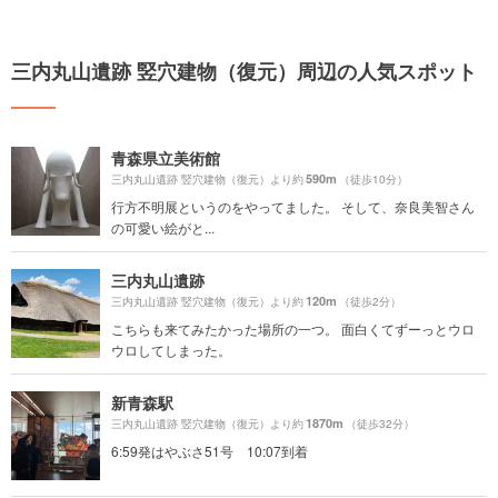
三内丸山遺跡 竪穴建物（復元）周辺の人気スポット
青森県立美術館
590m
三内丸山遺跡 竪穴建物（復元）より約
（徒歩10分）
行方不明展というのをやってました。 そして、奈良美智さん
の可愛い絵がと...
三内丸山遺跡
120m
三内丸山遺跡 竪穴建物（復元）より約
（徒歩2分）
こちらも来てみたかった場所の一つ。 面白くてずーっとウロ
ウロしてしまった。
新青森駅
1870m
三内丸山遺跡 竪穴建物（復元）より約
（徒歩32分）
6:59発はやぶさ51号 10:07到着