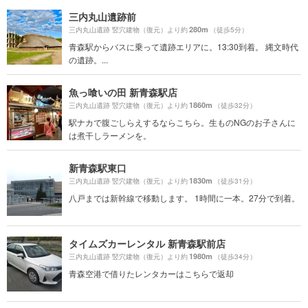
三内丸山遺跡前
280m
三内丸山遺跡 竪穴建物（復元）より約
（徒歩5分）
青森駅からバスに乗って遺跡エリアに。13:30到着。 縄文時代
の遺跡。...
魚っ喰いの田 新青森駅店
1860m
三内丸山遺跡 竪穴建物（復元）より約
（徒歩32分）
駅ナカで腹ごしらえするならこちら。生ものNGのお子さんに
は煮干しラーメンを。
新青森駅東口
1830m
三内丸山遺跡 竪穴建物（復元）より約
（徒歩31分）
八戸までは新幹線で移動します。 1時間に一本。27分で到着。
タイムズカーレンタル 新青森駅前店
1980m
三内丸山遺跡 竪穴建物（復元）より約
（徒歩34分）
青森空港で借りたレンタカーはこちらで返却