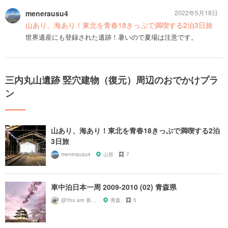
menerausu4
2022年5月18日
山あり、海あり！東北を青春18きっぷで満喫する2泊3日旅
世界遺産にも登録された遺跡！暑いので夏場は注意です。
三内丸山遺跡 竪穴建物（復元）周辺のおでかけプラ
ン
山あり、海あり！東北を青春18きっぷで満喫する2泊
3日旅
menerausu4
山形
7
車中泊日本一周 2009-2010 (02) 青森県
@You are 善知識
青森
5