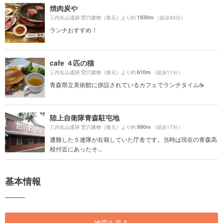
焼肉炭や
1930m
三内丸山遺跡 竪穴建物（復元）より約
（徒歩33分）
ランチおすすめ！
cafe ４匹の猫
610m
三内丸山遺跡 竪穴建物（復元）より約
（徒歩11分）
青森県立美術館に併設されているカフェでランチタイム☕️
陸上自衛隊青森駐屯地
990m
三内丸山遺跡 竪穴建物（復元）より約
（徒歩17分）
遭難した５連隊が在籍していた庁舎です。当時は現在の青森高
校付近にあったそ...
基本情報
地図を見る