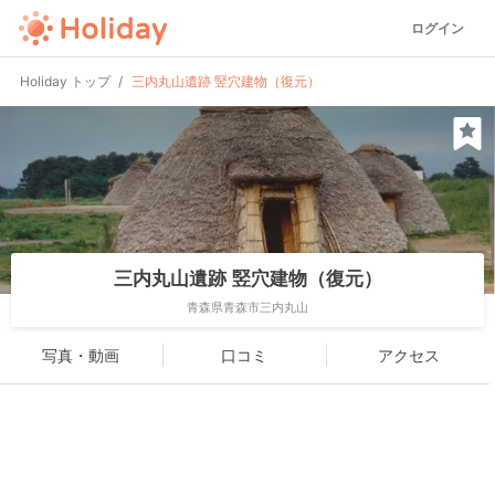
ログイン
Holiday トップ
三内丸山遺跡 竪穴建物（復元）
三内丸山遺跡 竪穴建物（復元）
青森県青森市三内丸山
写真・動画
口コミ
アクセス