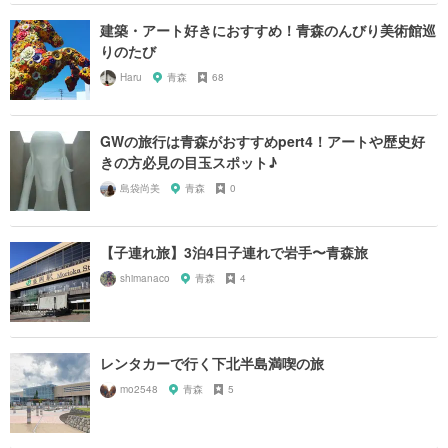
建築・アート好きにおすすめ！青森のんびり美術館巡
りのたび
Haru
青森
68
GWの旅行は青森がおすすめpert4！アートや歴史好
きの方必見の目玉スポット♪
島袋尚美
青森
0
【子連れ旅】3泊4日子連れで岩手〜青森旅
shimanaco
青森
4
レンタカーで行く下北半島満喫の旅
mo2548
青森
5