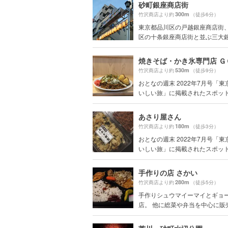
砂町銀座商店街
300m
竹沢商店より約
（徒歩6分）
東京都品川区の戸越銀座商店街
区の十条銀座商店街と並ぶ三大銀座
530m
竹沢商店より約
（徒歩9分）
おとなの週末 2022年7月号「東
いしい旅」に掲載されたスポッ
あさり屋さん
180m
竹沢商店より約
（徒歩3分）
おとなの週末 2022年7月号「東
いしい旅」に掲載されたスポッ
手作りの店 さかい
280m
竹沢商店より約
（徒歩5分）
手作りシュウマイーマイとギョ
店。 他に総菜や弁当を中心に販