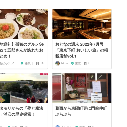
地巡礼】孤独のグルメSe
おとなの週末 2022年7月号
on2で五郎さんが訪れたお
「東京下町 おいしい旅」の掲
とめ！
載店舗vol.1
孤独のグルメ大好き芸人
神奈川
19
Ikkun
東京
1
タモリからの「夢と魔法
葛西から東陽町更に門前仲町
」浦安の歴史探索！
ぶらぶら