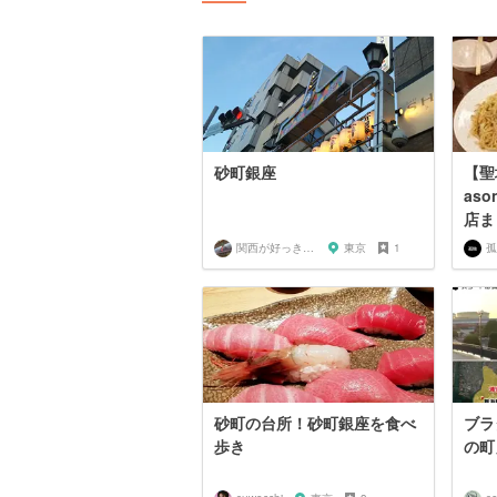
砂町銀座
【聖
as
店ま
関西が好っきゃねん
東京
1
砂町の台所！砂町銀座を食べ
ブラ
歩き
の町