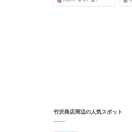
suwacchi
東京
3
se
竹沢商店周辺の人気スポット