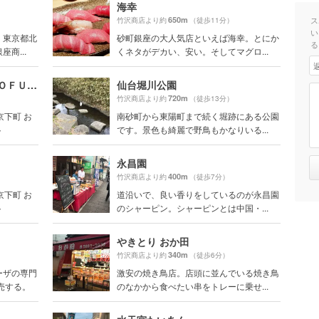
海幸
650m
ス
竹沢商店より約
（徒歩11分）
い
、東京都北
砂町銀座の大人気店といえば海幸。とにか
る
商...
くネタがデカい、安い。そしてマグロ...
焼きそば・かき氷専門店 ＧＯＦＵＫＵ
仙台堀川公園
720m
竹沢商店より約
（徒歩13分）
京下町 お
南砂町から東陽町まで続く堀跡にある公園
ト
です。景色も綺麗で野鳥もかなりいる...
永昌園
400m
竹沢商店より約
（徒歩7分）
京下町 お
道沿いで、良い香りをしているのが永昌園
ト
のシャーピン。シャーピンとは中国・...
やきとり おか田
340m
竹沢商店より約
（徒歩6分）
ーザの専門
激安の焼き鳥店。店頭に並んでいる焼き鳥
売する。
のなかから食べたい串をトレーに乗せ...