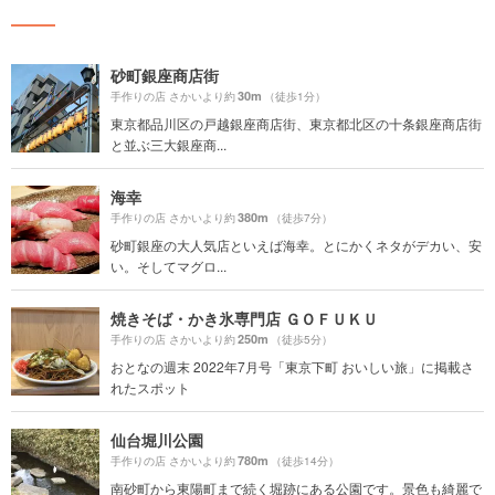
砂町銀座商店街
30m
手作りの店 さかいより約
（徒歩1分）
東京都品川区の戸越銀座商店街、東京都北区の十条銀座商店街
と並ぶ三大銀座商...
海幸
380m
手作りの店 さかいより約
（徒歩7分）
砂町銀座の大人気店といえば海幸。とにかくネタがデカい、安
い。そしてマグロ...
焼きそば・かき氷専門店 ＧＯＦＵＫＵ
250m
手作りの店 さかいより約
（徒歩5分）
おとなの週末 2022年7月号「東京下町 おいしい旅」に掲載さ
れたスポット
仙台堀川公園
780m
手作りの店 さかいより約
（徒歩14分）
南砂町から東陽町まで続く堀跡にある公園です。景色も綺麗で