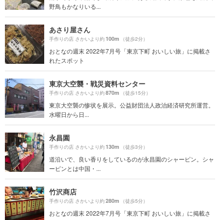
野鳥もかなりいる...
あさり屋さん
100m
手作りの店 さかいより約
（徒歩2分）
おとなの週末 2022年7月号「東京下町 おいしい旅」に掲載さ
れたスポット
東京大空襲・戦災資料センター
870m
手作りの店 さかいより約
（徒歩15分）
東京大空襲の惨状を展示。公益財団法人政治経済研究所運営。
水曜日から日...
永昌園
130m
手作りの店 さかいより約
（徒歩3分）
道沿いで、良い香りをしているのが永昌園のシャーピン。シャ
ーピンとは中国・...
竹沢商店
280m
手作りの店 さかいより約
（徒歩5分）
おとなの週末 2022年7月号「東京下町 おいしい旅」に掲載さ