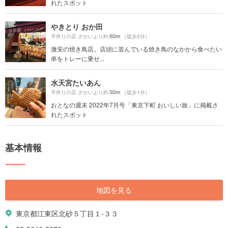
れたスポット
やきとり おか田
60m
手作りの店 さかいより約
（徒歩2分）
激安の焼き鳥店。店頭に並んでいる焼き鳥のなかから食べたい
串をトレーに乗せ...
水天宮たいあん
50m
手作りの店 さかいより約
（徒歩1分）
おとなの週末 2022年7月号「東京下町 おいしい旅」に掲載さ
れたスポット
基本情報
地図を見る
東京都江東区北砂５丁目１-３３