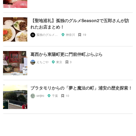
【聖地巡礼】孤独のグルメSeason2で五郎さんが訪
れたお店まとめ！
孤独のグルメ大好き芸人
神奈川
19
葛西から東陽町更に門前仲町ぶらぶら
えちごや
東京
3
ブラタモリからの「夢と魔法の町」浦安の歴史探索！
seijiro
千葉
10