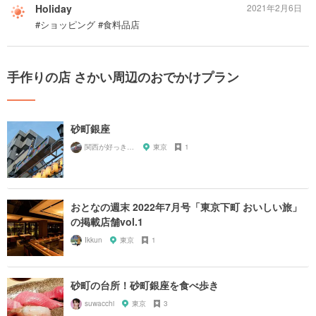
Holiday
2021年2月6日
#ショッピング #食料品店
手作りの店 さかい周辺のおでかけプラン
砂町銀座
関西が好っきゃねん
東京
1
おとなの週末 2022年7月号「東京下町 おいしい旅」
の掲載店舗vol.1
Ikkun
東京
1
砂町の台所！砂町銀座を食べ歩き
suwacchi
東京
3