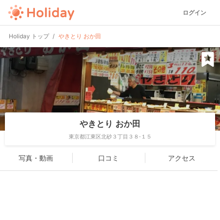
ログイン
Holiday トップ
やきとり おか田
やきとり おか田
東京都江東区北砂３丁目３８-１５
写真・動画
口コミ
アクセス