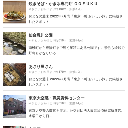
焼きそば・かき氷専門店 ＧＯＦＵＫＵ
190m
やきとり おか田より約
（徒歩4分）
おとなの週末 2022年7月号「東京下町 おいしい旅」に掲載さ
れたスポット
仙台堀川公園
810m
やきとり おか田より約
（徒歩14分）
南砂町から東陽町まで続く堀跡にある公園です。景色も綺麗で
野鳥もかなりいる...
あさり屋さん
170m
やきとり おか田より約
（徒歩3分）
おとなの週末 2022年7月号「東京下町 おいしい旅」に掲載さ
れたスポット
東京大空襲・戦災資料センター
810m
やきとり おか田より約
（徒歩14分）
東京大空襲の惨状を展示。公益財団法人政治経済研究所運営。
水曜日から日...