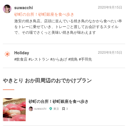
suwacchi
2020年9月15日
砂町の台所！砂町銀座を食べ歩き
激安の焼き鳥店。店頭に並んでいる焼き鳥のなかから食べたい串
をトレーに乗せていき、トレーごと渡してお会計するスタイル
で、その場でさくっと美味い焼き鳥が味わえます
Holiday
2020年9月15日
#飲食店 #レストラン #からあげ #焼鳥 #手羽先
やきとり おか田周辺のおでかけプラン
砂町の台所！砂町銀座を食べ歩き
suwacchi
東京
3