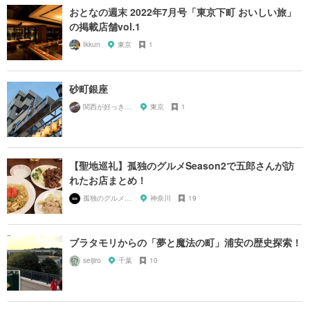
おとなの週末 2022年7月号「東京下町 おいしい旅」
の掲載店舗vol.1
Ikkun
東京
1
砂町銀座
関西が好っきゃねん
東京
1
【聖地巡礼】孤独のグルメSeason2で五郎さんが訪
れたお店まとめ！
孤独のグルメ大好き芸人
神奈川
19
ブラタモリからの「夢と魔法の町」浦安の歴史探索！
seijiro
千葉
10