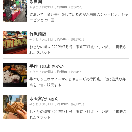
永昌園
60m
やきとり おか田より約
（徒歩2分）
道沿いで、良い香りをしているのが永昌園のシャーピン。シャ
ーピンとは中国・...
竹沢商店
340m
やきとり おか田より約
（徒歩6分）
おとなの週末 2022年7月号「東京下町 おいしい旅」に掲載さ
れたスポット
手作りの店 さかい
60m
やきとり おか田より約
（徒歩2分）
手作りシュウマイーマイとギョーザの専門店。 他に総菜や弁
当を中心に販売する。
水天宮たいあん
120m
やきとり おか田より約
（徒歩2分）
おとなの週末 2022年7月号「東京下町 おいしい旅」に掲載さ
れたスポット