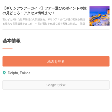
をはじめ、地域ごとに異なるオススメ観光スポット、定番のご当地グルメ
【ギリシアツアーガイド】ツアー選びのポイントや旅
やお得なフリーパスなど、知っておくと便利な情報を分かりやすくまとめ
の見どころ・アクセス情報まで！
て紹介しています。
言わずと知れた世界屈指の人気観光地、ギリシア！古代文明の繁栄を物語
る壮大な世界遺産をはじめ、中世の面影を色濃く残す素敵な街並み、話題
の絶景リゾートなど、旅行で訪れるなら欠かせない見どころが満載の国
で、日本からも毎年多くの観光客が訪れています。 このページではギリシ
ア旅行に必要な基本情報、おすすめのツアーやホテル、その他に知ってお
基本情報
くと便利な情報や定番観光スポットなどを、ギリシアの魅力とあわせて紹
介しています。
地図を見る
Delphi, Fokida
Googleで検索