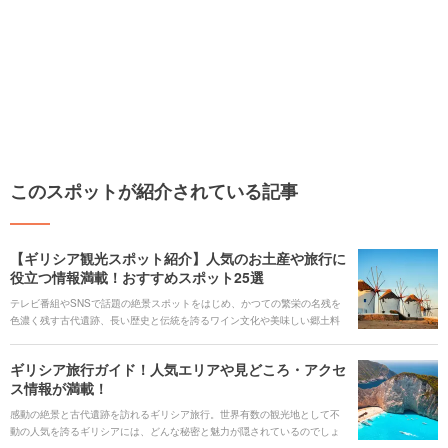
このスポットが紹介されている記事
【ギリシア観光スポット紹介】人気のお土産や旅行に
役立つ情報満載！おすすめスポット25選
テレビ番組やSNSで話題の絶景スポットをはじめ、かつての繁栄の名残を
色濃く残す古代遺跡、長い歴史と伝統を誇るワイン文化や美味しい郷土料
理など、さまざまな見どころが1つの国に凝縮された人気観光地、ギリシ
ア。訪れる地域によって全く異なる文化や景観を有することから、何度訪
ギリシア旅行ガイド！人気エリアや見どころ・アクセ
れても飽きることのない魅力的な旅行先として世界中に多くのファンを持
ス情報が満載！
つことで知られ、日本からも毎年多くの観光客が訪れています。 このペー
ジでは、ギリシアを旅行で訪れるうえで知っておきたい基本情報、ジャン
感動の絶景と古代遺跡を訪れるギリシア旅行。世界有数の観光地として不
ルごとに異なるオススメの観光スポット、定番のお土産、現地での移動手
動の人気を誇るギリシアには、どんな秘密と魅力が隠されているのでしょ
段など、観光に役立つ情報をまとめて紹介しています。
うか。このページでは、ギリシア旅行を楽しむために欠かせない見どころ