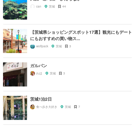
can
茨城
44
【茨城県ショッピングスポット17選】観光にもデート
にもおすすめの買い物ス...
wolfpack
茨城
3
ガルパン
わほ
茨城
3
茨城1泊2日
食べ歩き大好き
茨城
7