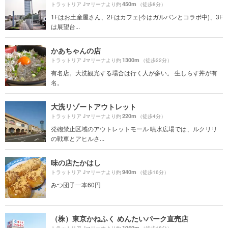
450m
トラットリア Jマリーナより約
（徒歩8分）
1Fはお土産屋さん、2Fはカフェ(今はガルパンとコラボ中)、3F
は展望台...
かあちゃんの店
1300m
トラットリア Jマリーナより約
（徒歩22分）
有名店。大洗観光する場合は行く人が多い。 生しらす丼が有
名。
大洗リゾートアウトレット
220m
トラットリア Jマリーナより約
（徒歩4分）
発砲禁止区域のアウトレットモール 噴水広場では、ルクリリ
の戦車とアヒルさ...
味の店たかはし
940m
トラットリア Jマリーナより約
（徒歩16分）
みつ団子一本60円
（株）東京かねふく めんたいパーク直売店
1050m