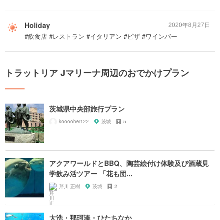
Holiday
2020年8月27日
#飲食店 #レストラン #イタリアン #ピザ #ワインバー
トラットリア Jマリーナ周辺のおでかけプラン
茨城県中央部旅行プラン
koooohei122
茨城
5
アクアワールドとBBQ、陶芸絵付け体験及び酒蔵見
学飲み活ツアー 「花も団...
芹川 正樹
茨城
2
大洗・那珂湊・ひたちなか