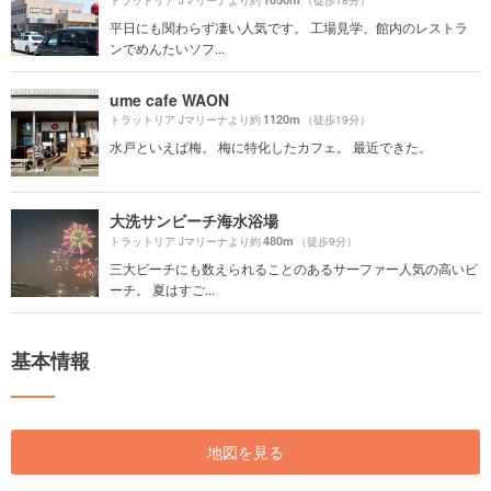
トラットリア Jマリーナより約
（徒歩18分）
平日にも関わらず凄い人気です。 工場見学、館内のレストラ
ンでめんたいソフ...
ume cafe WAON
1120m
トラットリア Jマリーナより約
（徒歩19分）
水戸といえば梅。 梅に特化したカフェ。 最近できた。
大洗サンビーチ海水浴場
480m
トラットリア Jマリーナより約
（徒歩9分）
三大ビーチにも数えられることのあるサーファー人気の高いビ
ーチ。 夏はすご...
基本情報
地図を見る