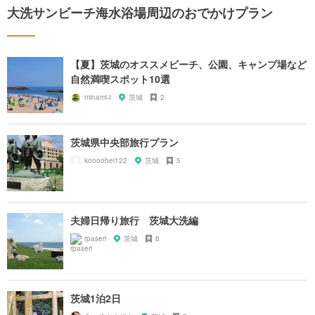
大洗サンビーチ海水浴場周辺のおでかけプラン
【夏】茨城のオススメビーチ、公園、キャンプ場など
自然満喫スポット10選
minami-t
茨城
2
茨城県中央部旅行プラン
koooohei122
茨城
5
夫婦日帰り旅行 茨城大洗編
rpaseri
茨城
8
茨城1泊2日