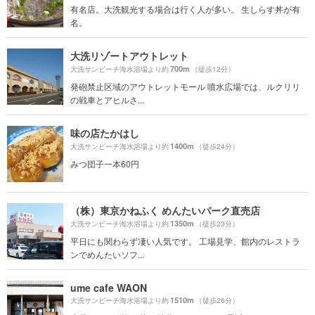
有名店。大洗観光する場合は行く人が多い。 生しらす丼が有
名。
大洗リゾートアウトレット
700m
大洗サンビーチ海水浴場より約
（徒歩12分）
発砲禁止区域のアウトレットモール 噴水広場では、ルクリリ
の戦車とアヒルさ...
味の店たかはし
1400m
大洗サンビーチ海水浴場より約
（徒歩24分）
みつ団子一本60円
（株）東京かねふく めんたいパーク直売店
1350m
大洗サンビーチ海水浴場より約
（徒歩23分）
平日にも関わらず凄い人気です。 工場見学、館内のレストラ
ンでめんたいソフ...
ume cafe WAON
1510m
大洗サンビーチ海水浴場より約
（徒歩26分）