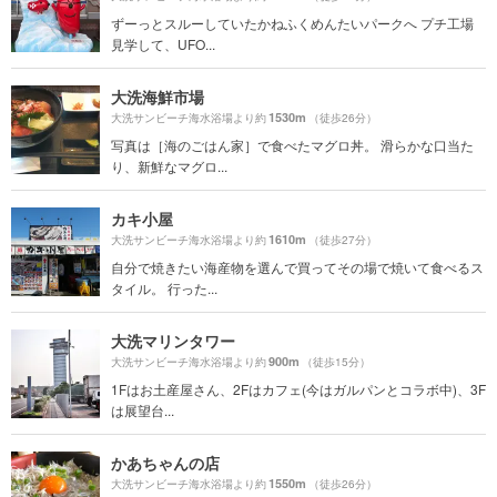
ずーっとスルーしていたかねふくめんたいパークへ プチ工場
見学して、UFO...
大洗海鮮市場
1530m
大洗サンビーチ海水浴場より約
（徒歩26分）
写真は［海のごはん家］で食べたマグロ丼。 滑らかな口当た
り、新鮮なマグロ...
カキ小屋
1610m
大洗サンビーチ海水浴場より約
（徒歩27分）
自分で焼きたい海産物を選んで買ってその場で焼いて食べるス
タイル。 行った...
大洗マリンタワー
900m
大洗サンビーチ海水浴場より約
（徒歩15分）
1Fはお土産屋さん、2Fはカフェ(今はガルパンとコラボ中)、3F
は展望台...
かあちゃんの店
1550m
大洗サンビーチ海水浴場より約
（徒歩26分）