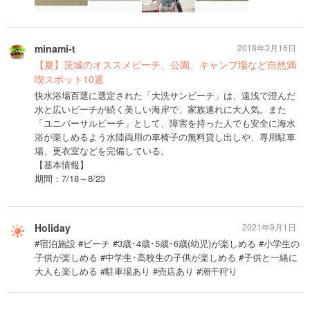
minami-t
2018年3月16日
【夏】茨城のオススメビーチ、公園、キャンプ場など自然満
喫スポット10選
快水浴場百選に選定された「大洗サンビーチ」は、遠浅で澄んだ
水と広いビーチが続く美しい海岸で、家族連れに大人気。また
「ユニバーサルビーチ」として、障害を持った人でも安全に海水
浴が楽しめるよう水陸両用の車椅子の無料貸し出しや、専用駐車
場、更衣室などを完備している。
【基本情報】
期間：7/18～8/23
Holiday
2021年9月1日
#宿泊施設 #ビーチ #3歳･4歳･5歳･6歳(幼児)が楽しめる #小学生の
子供が楽しめる #中学生･高校生の子供が楽しめる #子供と一緒に
大人も楽しめる #駐車場あり #売店あり #潮干狩り