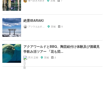
食べ歩き大好き
茨城
7
絶景IBARAKI
アツラエおすすめ旅プラン！
茨城
5
アクアワールドとBBQ、陶芸絵付け体験及び酒蔵見
学飲み活ツアー 「花も団...
芹川 正樹
茨城
2