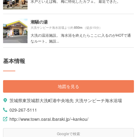
水戸といえば梅。 梅に特化したカフェ。 最近できた。
潮騒の湯
850m
大洗サンビーチ海水浴場より約
（徒歩15分）
大洗の温浴施設。 海水浴を終えたらここに入るのがHOTで通
なルート。施設...
基本情報
地図を見る
茨城県東茨城郡大洗町港中央地先 大洗サンビーチ海水浴場
029-267-5111
http://www.town.oarai.ibaraki.jp/~kankou/
Googleで検索