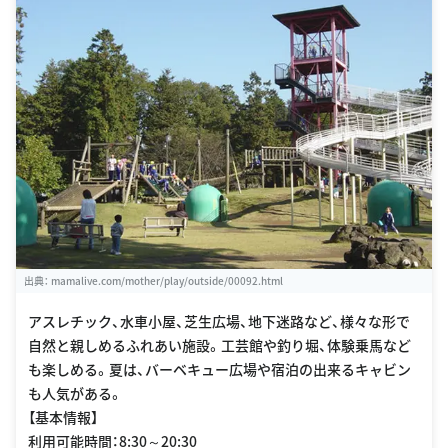
出典：
mamalive.com/mother/play/outside/00092.html
アスレチック、水車小屋、芝生広場、地下迷路など、様々な形で
自然と親しめるふれあい施設。工芸館や釣り堀、体験乗馬など
も楽しめる。夏は、バーベキュー広場や宿泊の出来るキャビン
も人気がある。
【基本情報】
利用可能時間：8:30～20:30