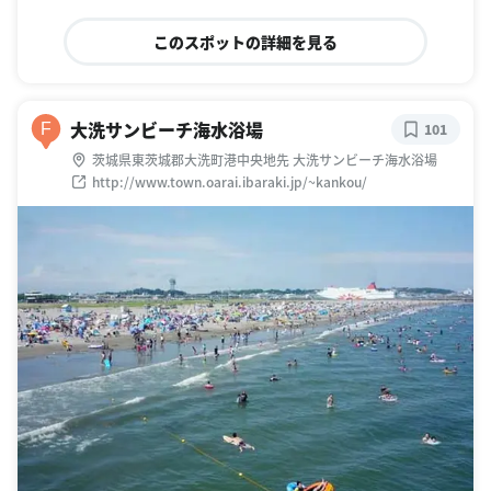
このスポットの詳細を見る
大洗サンビーチ海水浴場
F
101
茨城県東茨城郡大洗町港中央地先 大洗サンビーチ海水浴場
http://www.town.oarai.ibaraki.jp/~kankou/