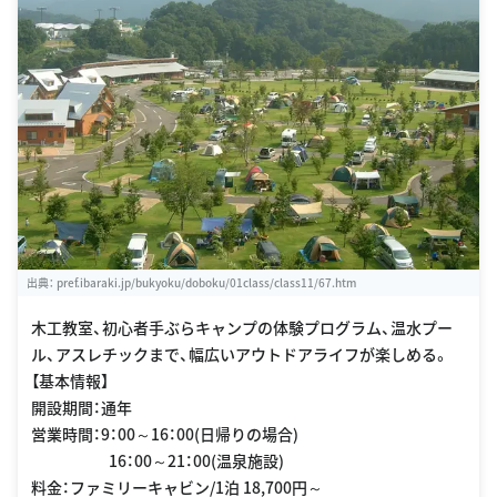
出典：
pref.ibaraki.jp/bukyoku/doboku/01class/class11/67.htm
木工教室、初心者手ぶらキャンプの体験プログラム、温水プー
ル、アスレチックまで、幅広いアウトドアライフが楽しめる。
【基本情報】
開設期間：通年
営業時間：9：00～16：00(日帰りの場合)
16：00～21：00(温泉施設)
料金：ファミリーキャビン/1泊 18,700円～