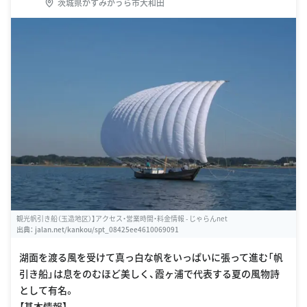
茨城県かすみがうら市大和田
観光帆引き船（玉造地区）】アクセス・営業時間・料金情報 - じゃらんnet
出典：
jalan.net/kankou/spt_08425ee4610069091
湖面を渡る風を受けて真っ白な帆をいっぱいに張って進む「帆
引き船」は息をのむほど美しく、霞ヶ浦で代表する夏の風物詩
として有名。
【基本情報】