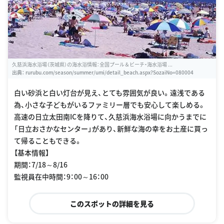
久慈浜海水浴場（茨城県）の海水浴情報：全国プール＆ビーチ・海水浴場 ...
出典：
rurubu.com/season/summer/umi/detail_beach.aspx?SozaiNo=080004
白い砂浜と白い灯台が見え、とても雰囲気が良い。遠浅である
為、小さな子どもがいるファミリー層でも安心して楽しめる。
高速の日立太田南ICを降りて、久慈浜海水浴場に向かうまでに
「日立おさかなセンター」があり、新鮮な海の幸をお土産に買っ
て帰ることもできる。
【基本情報】
期間：7/18～8/16
監視員在中時間：9：00～16：00
このスポットの詳細を見る