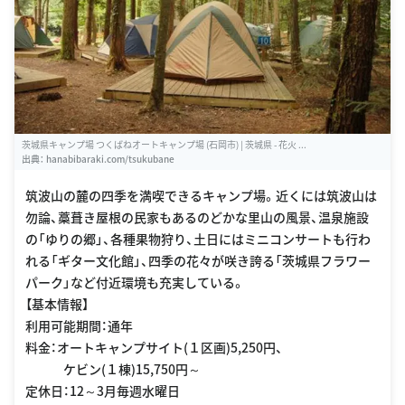
茨城県キャンプ場 つくばねオートキャンプ場 (石岡市) | 茨城県 - 花火 ...
出典：
hanabibaraki.com/tsukubane
筑波山の麓の四季を満喫できるキャンプ場。近くには筑波山は
勿論、藁葺き屋根の民家もあるのどかな里山の風景、温泉施設
の「ゆりの郷」、各種果物狩り、土日にはミニコンサートも行わ
れる「ギター文化館」、四季の花々が咲き誇る「茨城県フラワー
パーク」など付近環境も充実している。
【基本情報】
利用可能期間：通年
料金：オートキャンプサイト(１区画)5,250円、
ケビン(１棟)15,750円～
定休日：12～3月毎週水曜日