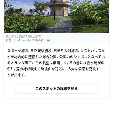
霞ヶ浦総合公園（茨城県土浦市）
出典：
ibaraki-navi.biz/08203001.html
スポーツ施設、自然観察施設、日帰り入浴施設、レストハウスな
どを総合的に整備した総合公園。公園内のシンボルとなってい
るオランダ風車からの眺望は素晴しく、目の前には霞ヶ浦が広
がり、夏の緑が映える筑波山を背景に、広大な公園を見渡すこ
とが出来る。
このスポットの詳細を見る