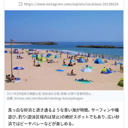
https://www.instagram.com/explore/locations/28236626
2017年】茨城県の綺麗な海「高萩海水浴場」情報！水質や営業時間は ...
出典：
kireina-umi.com/ibaraki/takahagi-kaisuiyokujyou
真っ白な砂浜と透き通るような青い海が特徴。サーフィンや磯
遊び、釣り(遊泳区域内は禁止)の絶好スポットでもあり、広い砂
浜ではビーチバレーなどが楽しめる。