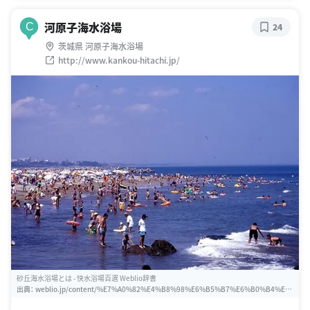
河原子海水浴場
C
24
茨城県 河原子海水浴場
http://www.kankou-hitachi.jp/
砂丘海水浴場とは - 快水浴場百選 Weblio辞書
出典：
weblio.jp/content/%E7%A0%82%E4%B8%98%E6%B5%B7%E6%B0%B4%E
6%B5%B4%E5%A0%B4