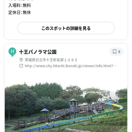
入場料：無料
定休日：無休
このスポットの詳細を見る
十王パノラマ公園
H
8
茨城県日立市十王町友部１０８５
http://www.city.hitachi.ibaraki.jp/viewer/info.html?
id=2168