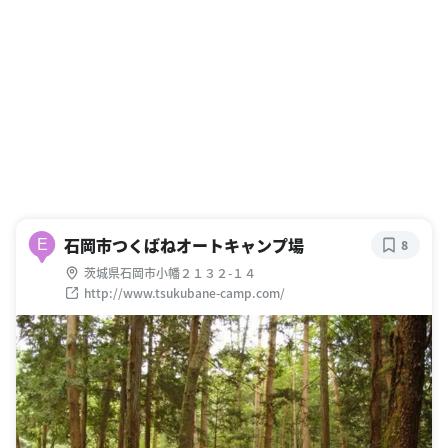
石岡市つくばねオートキャンプ場
E
8
茨城県石岡市小幡２１３２-１４
http://www.tsukubane-camp.com/