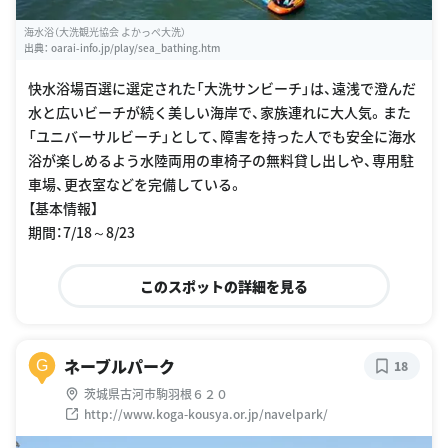
海水浴（大洗観光協会 よかっぺ大洗）
出典：
oarai-info.jp/play/sea_bathing.htm
快水浴場百選に選定された「大洗サンビーチ」は、遠浅で澄んだ
水と広いビーチが続く美しい海岸で、家族連れに大人気。また
「ユニバーサルビーチ」として、障害を持った人でも安全に海水
浴が楽しめるよう水陸両用の車椅子の無料貸し出しや、専用駐
車場、更衣室などを完備している。
【基本情報】
期間：7/18～8/23
このスポットの詳細を見る
ネーブルパーク
G
18
茨城県古河市駒羽根６２０
http://www.koga-kousya.or.jp/navelpark/