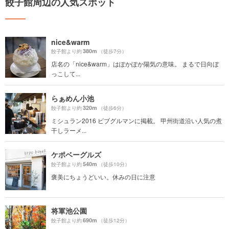
餃子館周辺の人気スポット
nice&warm
380m
餃子館より約
（徒歩7分）
店名の「nice&warm」はぽかぽか陽気の意味。 まるで日向ぼ
っこして...
らぁめん小池
320m
餃子館より約
（徒歩6分）
ミシュラン2016 ビブグルマンに掲載。 甲州街道沿い人気の煮
干しラーメ...
ケポベーグルズ
540m
餃子館より約
（徒歩10分）
褒美にちょうどいい。休みの日に注意
将軍池公園
690m
餃子館より約
（徒歩12分）