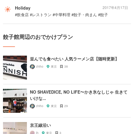
Holiday
2017年4月17日
#飲食店 #レストラン #中華料理 #餃子・肉まん #餃子
餃子館周辺のおでかけプラン
並んでも食べたい 人気ラーメン店【随時更新】
chiho
東京
38
NO SHAVEDICE, NO LIFE〜かき氷なしじゃ 生きて
いけな...
chiho
東京
29
京王線沿い
Ih
東京
3