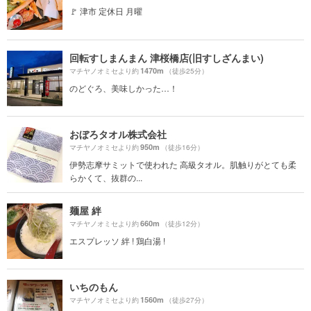
🚩 津市 定休日 月曜
回転すしまんまん 津桜橋店(旧すしざんまい)
1470m
マチヤノオミセより約
（徒歩25分）
のどぐろ、美味しかった…！
おぼろタオル株式会社
950m
マチヤノオミセより約
（徒歩16分）
伊勢志摩サミットで使われた 高級タオル。肌触りがとても柔
らかくて、抜群の...
麺屋 絆
660m
マチヤノオミセより約
（徒歩12分）
エスプレッソ 絆 ! 鶏白湯 !
いちのもん
1560m
マチヤノオミセより約
（徒歩27分）