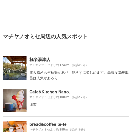
マチヤノオミセ周辺の人気スポット
極楽湯津店
1730m
マチヤノオミセより約
（徒歩29分）
露天風呂も何種類かあり、飽きずに楽しめます。高濃度炭酸風
呂は人気があるら...
Cafe&Kitchen Nano.
1000m
マチヤノオミセより約
（徒歩17分）
津市
bread&coffee te-te
950m
マチヤノオミセより約
（徒歩16分）