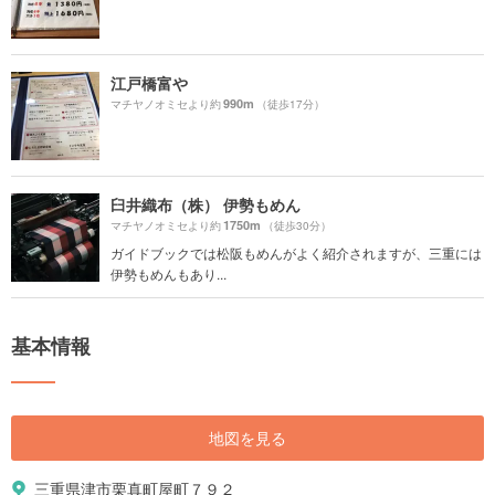
江戸橋富や
990m
マチヤノオミセより約
（徒歩17分）
臼井織布（株） 伊勢もめん
1750m
マチヤノオミセより約
（徒歩30分）
ガイドブックでは松阪もめんがよく紹介されますが、三重には
伊勢もめんもあり...
基本情報
地図を見る
三重県津市栗真町屋町７９２