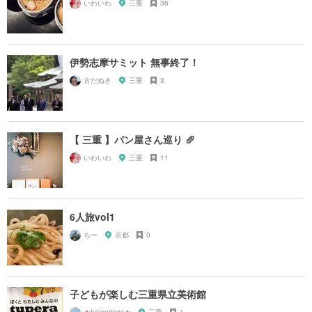
いわいわ
三重
36
伊勢志摩サミット 無事終了！
古だぬき
三重
3
【 三重 】パン屋さん巡り 🥖
いわいわ
三重
11
6人旅vol1
ちー
京都
0
子どもが楽しむ三重県立美術館
★hotsprings★
三重
1