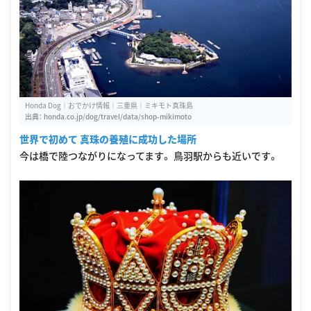
Honda Dog｜おでかけ情報｜三重県｜ミキモト真珠島
出典：
honda.co.jp/dog/travel/data/shop-mikimoto
世界で初めて 真珠の養殖に成功した場所
今は橋で陸つながりになってます。 鳥羽駅からも近いです。