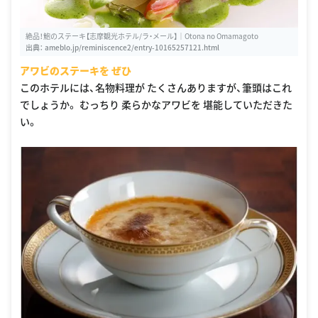
絶品！鮑のステーキ【志摩観光ホテル/ラ・メール】｜Otona no Omamagoto
出典：
ameblo.jp/reminiscence2/entry-10165257121.html
アワビのステーキを ぜひ
このホテルには、名物料理が たくさんありますが、筆頭はこれ
でしょうか。 むっちり 柔らかなアワビを 堪能していただきた
い。