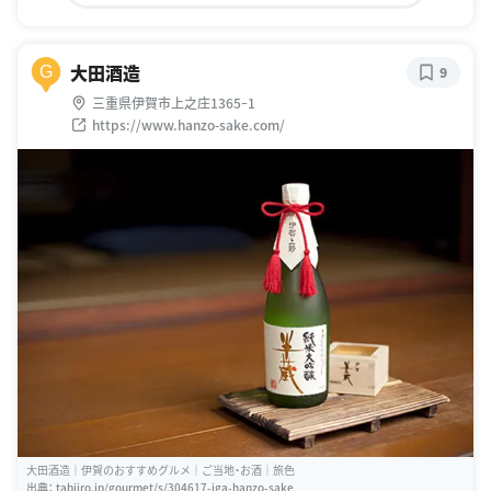
大田酒造
G
9
三重県伊賀市上之庄1365ｰ1
https://www.hanzo-sake.com/
大田酒造｜伊賀のおすすめグルメ｜ご当地・お酒｜旅色
出典：
tabiiro.jp/gourmet/s/304617-iga-hanzo-sake