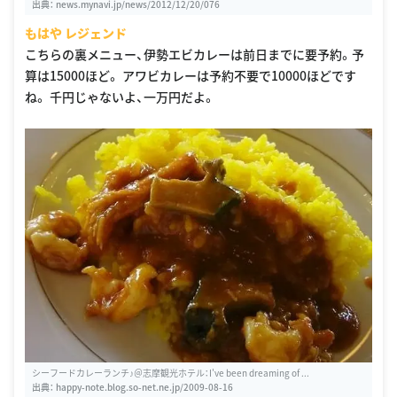
出典：
news.mynavi.jp/news/2012/12/20/076
もはや レジェンド
こちらの裏メニュー、伊勢エビカレーは前日までに要予約。予
算は15000ほど。 アワビカレーは予約不要で10000ほどです
ね。 千円じゃないよ、一万円だよ。
シーフードカレーランチ♪＠志摩観光ホテル：I've been dreaming of ...
出典：
happy-note.blog.so-net.ne.jp/2009-08-16