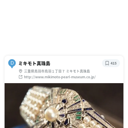
ミキモト真珠島
D
415
三重県鳥羽市鳥羽１丁目７ ミキモト真珠島
http://www.mikimoto-pearl-museum.co.jp/