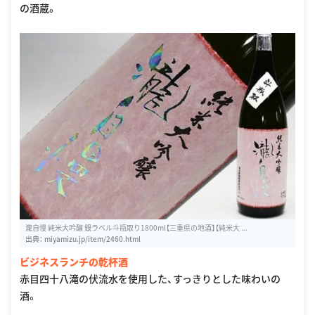
の酒蔵。
瀧自慢 純米大吟醸 銀ラベル斗瓶取り1800ml【三重県の地酒】【純米大 ...
出典：
miyamizu.jp/item/2460.html
ビジネスランチの乾杯酒
赤目四十八滝の伏流水を使用した、すっきりとした味わいの
酒。