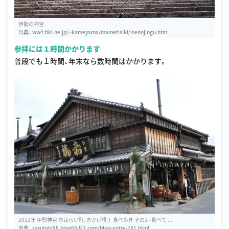
伊勢の神宮
出典：
ww4.tiki.ne.jp/~kameyama/mametisiki/isenojingu.htm
参拝には１時間かかります
普段でも１時間、年末なら数時間はかかります。
2011年 伊勢神宮 おはらい町、おかげ横丁 食べ歩き その1 - 食べて ...
出典：
sarutobi88.blog69.fc2.com/blog-entry-281.html