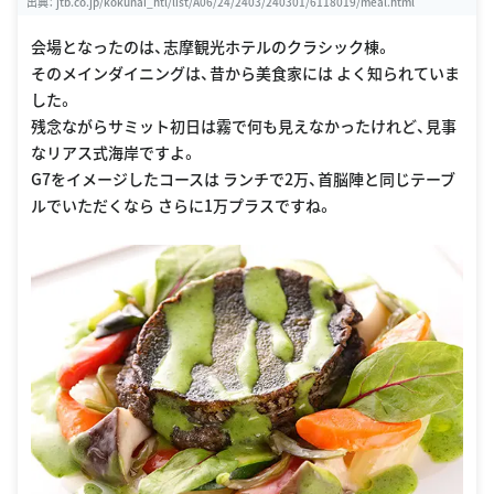
出典：
jtb.co.jp/kokunai_htl/list/A06/24/2403/240301/6118019/meal.html
会場となったのは、志摩観光ホテルのクラシック棟。
そのメインダイニングは、昔から美食家には よく知られていま
した。
残念ながらサミット初日は霧で何も見えなかったけれど、見事
なリアス式海岸ですよ。
G7をイメージしたコースは ランチで2万、首脳陣と同じテーブ
ルでいただくなら さらに1万プラスですね。