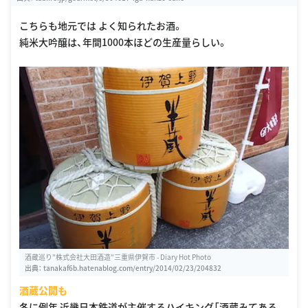
こちらも地元では よく知られたお酒。
純米大吟醸は、年間1000本ほどの生産量らしい。
酒蔵巡り"株式会社大田酒造"三重県伊賀市 - Diary Hot Photo
出典：
tanakaf6b.hatenablog.com/entry/2014/02/23/204832
酒蔵公開も
冬に例年 近畿日本鉄道が主催するハイキング「酒蔵みてある