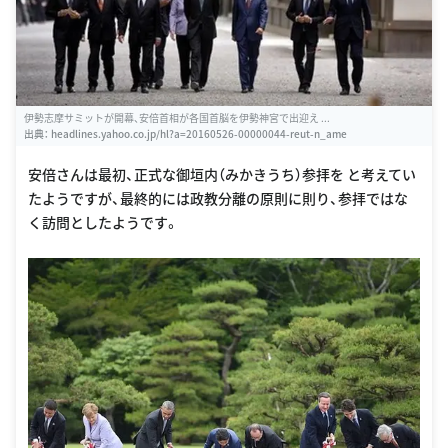
伊勢志摩サミットが開幕、安倍首相が各国首脳を伊勢神宮で出迎え ...
出典：
headlines.yahoo.co.jp/hl?a=20160526-00000044-reut-n_ame
安倍さんは最初、正式な御垣内（みかきうち）参拝を と考えてい
たようですが、最終的には政教分離の原則に則り、参拝ではな
く訪問としたようです。