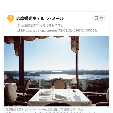
志摩観光ホテル ラ・メール
B
62
三重県志摩市阿児町神明７３１
https://tabelog.com/mie/A2403/A240303/24000053/
志摩観光ホテル ザ ベイスイートのお食事情報│JTB 旅館・ホテル予約