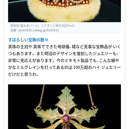
真珠島（御木本パール） : ミケタンと僕の日記Part2
出典：
ukuk5656.exblog.jp/9165932
すばらしい宝飾の数々
真珠の王冠や 真珠でできた地球儀、城など見事な宝飾品が いく
つもあります。 また明治のデザインを復刻したジュエリーも、
非常に見応えがあります。 今のミキモト製品でも、こんな細や
かなミルグレインを打ってあるのは 100万超のハイ ジュエリー
だけだと思うわ。