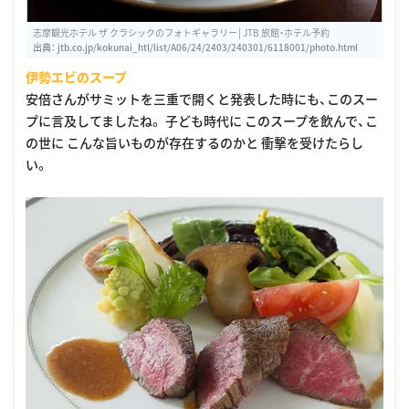
志摩観光ホテル ザ クラシックのフォトギャラリー│JTB 旅館・ホテル予約
出典：
jtb.co.jp/kokunai_htl/list/A06/24/2403/240301/6118001/photo.html
伊勢エビのスープ
安倍さんがサミットを三重で開くと発表した時にも、このスー
プに言及してましたね。 子ども時代に このスープを飲んで、こ
の世に こんな旨いものが存在するのかと 衝撃を受けたらし
い。