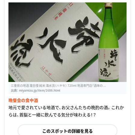
三重県の地酒 瀧自慢 純米 滝水流（ハヤセ） 720ml 地酒専門店「酒味の ...
出典：
miyamizu.jp/item/1686.html
晩餐会の食中酒
地元で愛されている地酒で、お父さんたちの晩酌の酒。これか
らは、首脳と一緒に飲んでる気分が味わえる！？
このスポットの詳細を見る