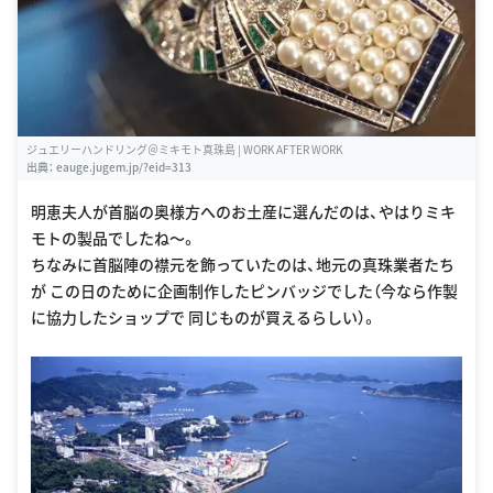
ジュエリーハンドリング＠ミキモト真珠島 | WORK AFTER WORK
出典：
eauge.jugem.jp/?eid=313
明恵夫人が首脳の奥様方へのお土産に選んだのは、やはりミキ
モトの製品でしたね〜。
ちなみに首脳陣の襟元を飾っていたのは、地元の真珠業者たち
が この日のために企画制作したピンバッジでした（今なら作製
に協力したショップで 同じものが買えるらしい）。