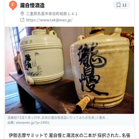
瀧自慢酒造
F
12
三重県名張市赤目町柏原１４１
https://www.takijiman.jp/
酒蔵紹介】造り真っ只中、赤目の瀧自慢酒造に行ってみた＠名張 |三重県 ...
出典：
otonamie.jp/?p=14991
伊勢志摩サミットで 瀧自慢と滝流水の二本が 採択された、名張