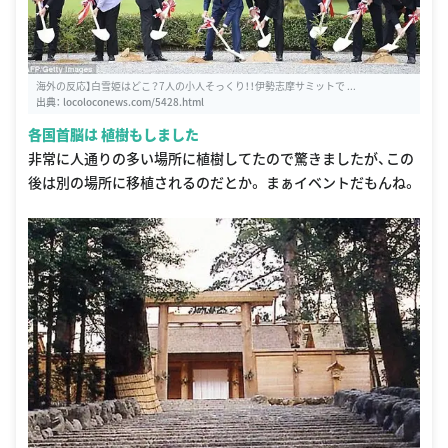
海外の反応】白雪姫はどこ？7人の小人そっくり！！伊勢志摩サミットで ...
出典：
locoloconews.com/5428.html
各国首脳は 植樹もしました
非常に人通りの多い場所に植樹してたので驚きましたが、この
後は別の場所に移植されるのだとか。 まぁイベントだもんね。