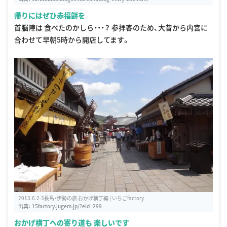
帰りにはぜひ赤福餅を
首脳陣は 食べたのかしら・・・？ 参拝客のため、大昔から内宮に
合わせて早朝5時から開店してます。
2013.6.2-3長島・伊勢の旅 おかげ横丁編 | いちごfactory
出典：
15factory.jugem.jp/?eid=299
おかげ横丁への寄り道も 楽しいです