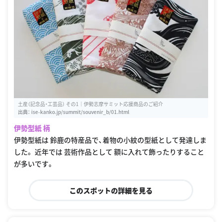
土産（記念品・工芸品） その1｜伊勢志摩サミット応援商品のご紹介
出典：
ise-kanko.jp/summit/souvenir_b/01.html
伊勢型紙 柄
伊勢型紙は 鈴鹿の特産品で、着物の小紋の型紙として発達しま
した。 近年では 芸術作品として 額に入れて飾ったりすること
が多いです。
このスポットの詳細を見る