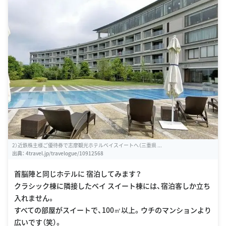
2）近鉄株主様ご優待券で志摩観光ホテルベイスイートへ（三重県 ...
出典：
4travel.jp/travelogue/10912568
首脳陣と同じホテルに 宿泊してみます？
クラシック棟に隣接したベイ スイート棟には、宿泊客しか立ち
入れません。
すべての部屋がスイートで、100㎡以上。ウチのマンションより
広いです（笑）。