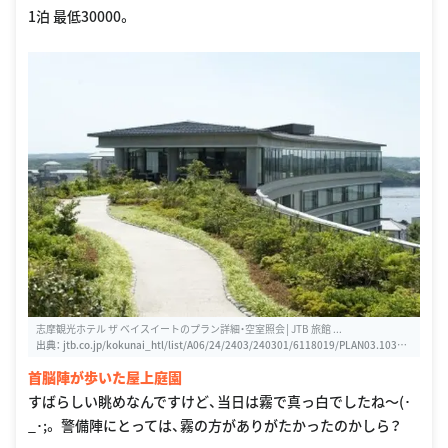
1泊 最低30000。
志摩観光ホテル ザ ベイスイートのプラン詳細・空室照会│JTB 旅館 ...
出典：
jtb.co.jp/kokunai_htl/list/A06/24/2403/240301/6118019/PLAN03.10300
90T511MA.2016046190T511MA.1V0G
首脳陣が歩いた屋上庭園
すばらしい眺めなんですけど、当日は霧で真っ白でしたね〜(･
_･;。 警備陣にとっては、霧の方がありがたかったのかしら？