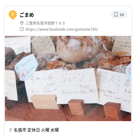
ごまめ
B
20
三重県名張市短野７６５
https://www.facebook.com/gomame765/
🚩 名張市 定休日 火曜 水曜