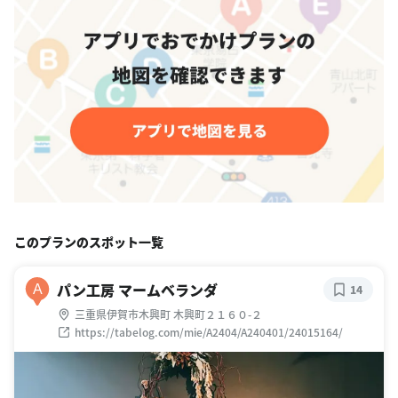
このプランのスポット一覧
パン工房 マームベランダ
A
14
三重県伊賀市木興町 木興町２１６０-２
https://tabelog.com/mie/A2404/A240401/24015164/